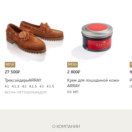
NEW
NEW
27 500
₽
2 800
₽
9
Трексайдеры
ARRAY
Крем для лошадиной кожи
ARRAY
41
41,5
42
42,5
43
43,5
U
50 МЛ
ВЕСНА-ЛЕТО
САЛЬВАДОР
О КОМПАНИИ