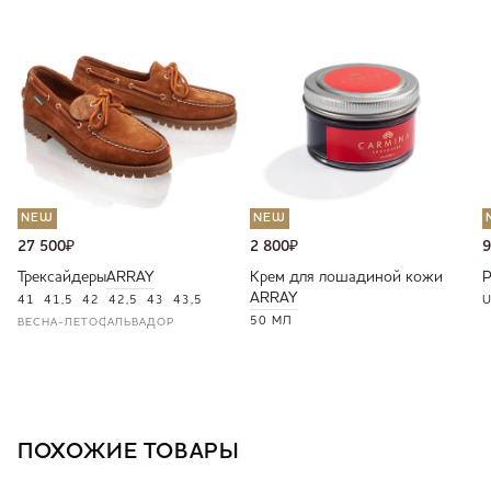
NEW
NEW
27 500
₽
2 800
₽
9
Трексайдеры
ARRAY
Крем для лошадиной кожи
ARRAY
41
41,5
42
42,5
43
43,5
U
50 МЛ
ВЕСНА-ЛЕТО
САЛЬВАДОР
ПОХОЖИЕ ТОВАРЫ