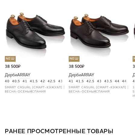
NEW
NEW
38 500
₽
38 500
₽
3
Дерби
ARRAY
Дерби
ARRAY
40
40,5
41
41,5
42
42,5
43
43,5
41
44
41,5
44,5
42,5
46
43
43,5
44
44,5
4
4
SMART CASUAL (СМАРТ-КЭЖУАЛ)
SMART CASUAL (СМАРТ-КЭЖУАЛ)
3
ВЕСНА-ОСЕНЬ
ИСПАНИЯ
ВЕСНА-ОСЕНЬ
ИСПАНИЯ
S
И
РАНЕЕ ПРОСМОТРЕННЫЕ ТОВАРЫ