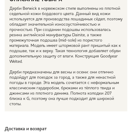
Дерби Berwick в норвежском стиле выполнены из плотной
седельной кожи бордового цвета. Данный вид кожи
используется для производства лошадиных сёдел, поэтому
обладает значительной износоустойчивостью и
прочностью. При создании подошвы использовалась
резина английской мануфактуры Dainite, а также
промежуточная подошва (mid-sole) из пористого
материала. Модель имеет штормовой рант пришитый как к
подошве, так и к верху. Такая технология добавляет обуви
дополнительную защиту от влаги. Конструкция Goodyear
Welted.
Дерби предназначены для весны и осени: они отлично
подойдут для поездок за город, а также для ненастной
погоды в городе. Эта модель сочетается с неформальным
классическим гардеробом, брюками из тёплого твида и
джинсами из плотного денима. Полнота колодки 207
близка к G, поэтому она лучше подходит для широкой
стопы.
Доставка и возврат