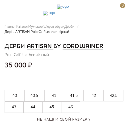
0
Главная
Каталог
Мужское
Галерея обуви
Дерби
Дерби ARTISAN Polo Calf Leather чёрный
ДЕРБИ
ARTISAN
BY
CORDWAINER
Polo Calf Leather чёрный
35 000
₽
40
40,5
41
41,5
42
42,5
43
44
45
46
НЕ НАШЛИ СВОЙ РАЗМЕР ?