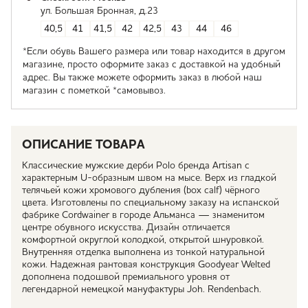
ул. Большая Бронная, д.23
40,5
41
41,5
42
42,5
43
44
46
*Если обувь Вашего размера или товар находится в другом
магазине, просто оформите заказ с доставкой на удобный
адрес. Вы также можете оформить заказ в любой наш
магазин с пометкой *самовывоз.
ОПИСАНИЕ ТОВАРА
Классические мужские дерби Polo бренда Artisan с
характерным U-образным швом на мысе. Верх из гладкой
телячьей кожи хромового дубления (box calf) чёрного
цвета. Изготовлены по специальному заказу на испанской
фабрике Cordwainer в городе Альманса — знаменитом
центре обувного искусства. Дизайн отличается
комфортной округлой колодкой, открытой шнуровкой.
Внутренняя отделка выполнена из тонкой натуральной
кожи. Надежная рантовая конструкция Goodyear Welted
дополнена подошвой премиального уровня от
легендарной немецкой мануфактуры Joh. Rendenbach.