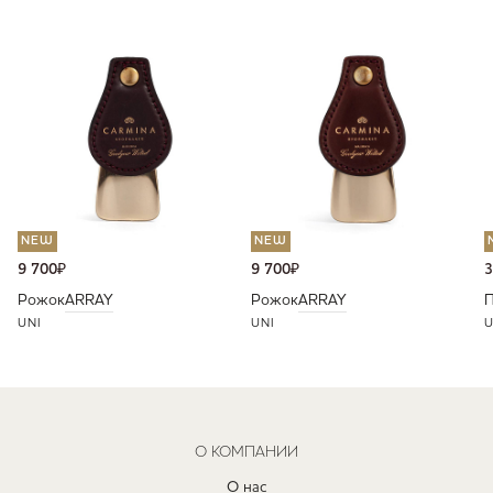
NEW
NEW
9 700
₽
9 700
₽
3
Рожок
ARRAY
Рожок
ARRAY
П
UNI
UNI
U
О КОМПАНИИ
О нас