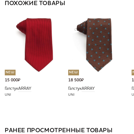
ПОХОЖИЕ ТОВАРЫ
NEW
NEW
15 000
₽
18 500
₽
1
Галстук
ARRAY
Галстук
ARRAY
Г
UNI
UNI
U
РАНЕЕ ПРОСМОТРЕННЫЕ ТОВАРЫ