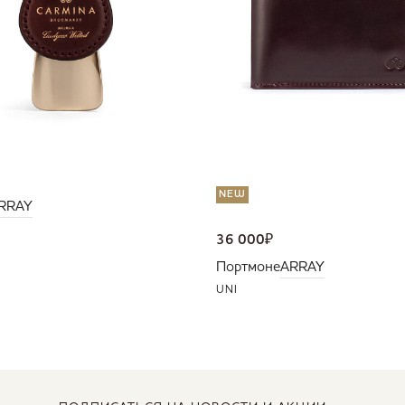
NEW
RRAY
36 000
₽
Портмоне
ARRAY
UNI