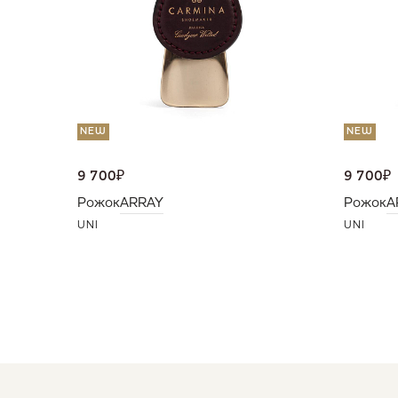
NEW
NEW
9 700
₽
9 700
₽
Рожок
ARRAY
Рожок
A
UNI
UNI