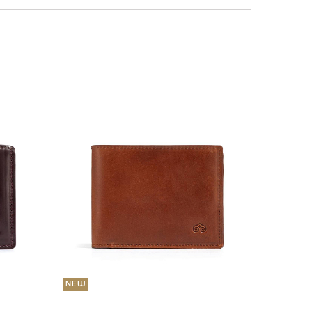
NEW
36 000
Портмо
UNI
NEW