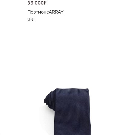
36 000
₽
Портмоне
ARRAY
UNI
NEW
16 000
Галстук
UNI