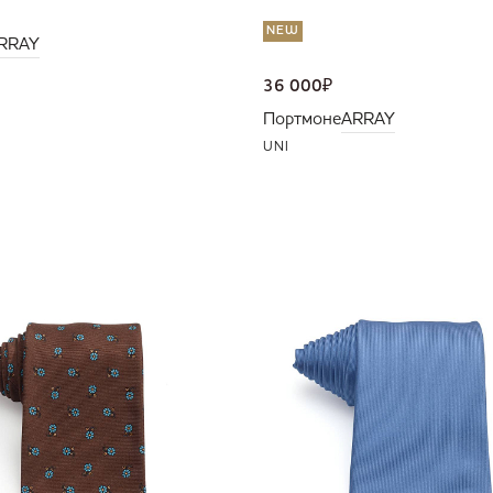
NEW
RRAY
36 000
₽
Портмоне
ARRAY
UNI