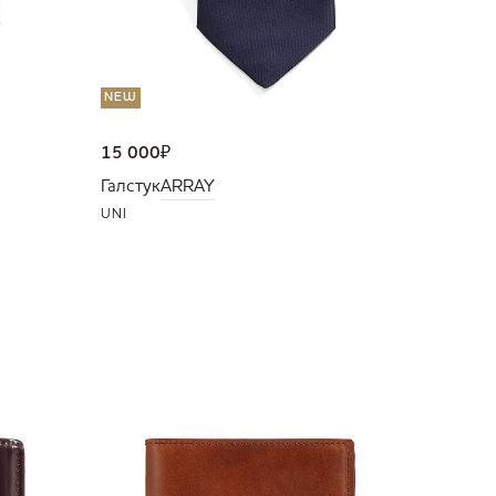
NEW
15 000
₽
Галстук
ARRAY
UNI
NEW
36 000
Портмо
UNI