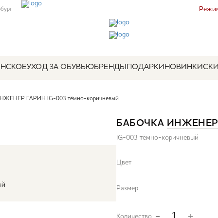
Режим
рбург
НСКОЕ
УХОД ЗА ОБУВЬЮ
БРЕНДЫ
ПОДАРКИ
НОВИНКИ
СК
ИНЖЕНЕР ГАРИН IG-003 тёмно-коричневый
БАБОЧКА
ИНЖЕНЕР
IG-003 тёмно-коричневый
Цвет
ый
Размер
Количество