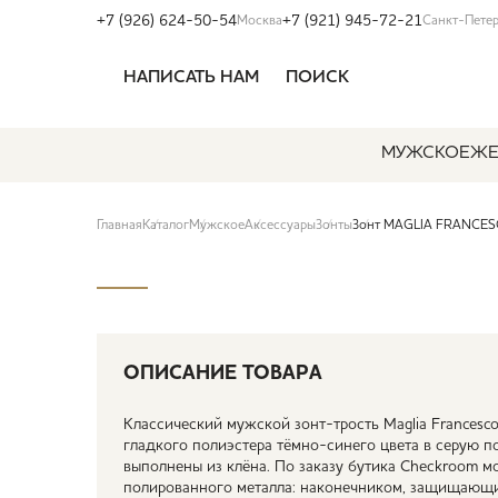
+7 (926) 624-50-54
+7 (921) 945-72-21
Москва
Санкт-Пете
НАПИСАТЬ НАМ
ПОИСК
МУЖСКОЕ
ЖЕ
Главная
Каталог
Мужское
Аксессуары
Зонты
Зонт MAGLIA FRANCESC
ОПИСАНИЕ ТОВАРА
Классический мужской зонт-трость Maglia Francesc
гладкого полиэстера тёмно-синего цвета в серую п
выполнены из клёна. По заказу бутика Checkroom 
полированного металла: наконечником, защищающи