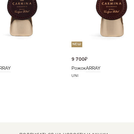
NEW
9 700
₽
RRAY
Рожок
ARRAY
UNI