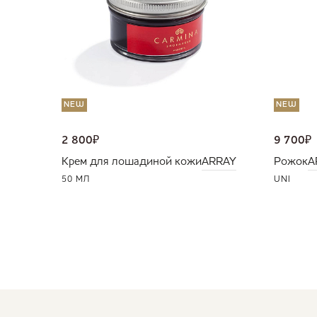
NEW
NEW
2 800
₽
9 700
₽
Крем для лошадиной кожи
ARRAY
Рожок
A
50 МЛ
UNI