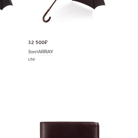
32 500
₽
Зонт
ARRAY
UNI
NEW
36 000
Портмо
UNI