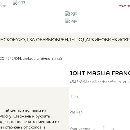
Режим
рбург
НСКОЕ
УХОД ЗА ОБУВЬЮ
БРЕНДЫ
ПОДАРКИ
НОВИНКИ
СК
O 4545/8/Maple/Leather тёмно-синий
ЗОНТ
MAGLIA FRAN
4545/8/Maple/Leather тёмно-си
Цвет
o с объёмным куполом из
Размер
олоску. Стержень и рукоять
модель дополнена элементами из
м стержень от сколов и
Количество