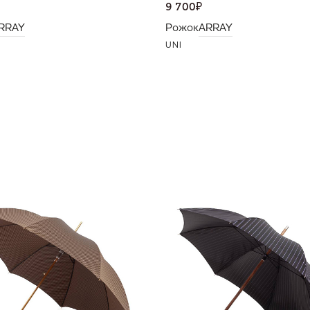
9 700
₽
RRAY
Рожок
ARRAY
UNI