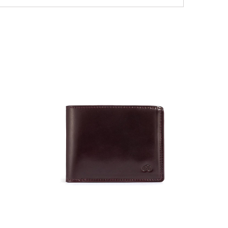
NEW
36 000
Портмо
UNI