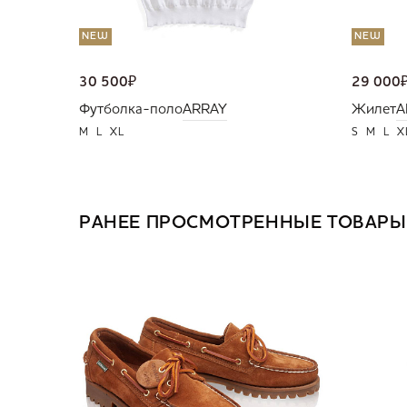
NEW
NEW
30 500
₽
29 000
Футболка-поло
ARRAY
Жилет
A
M
L
XL
S
M
L
X
РАНЕЕ ПРОСМОТРЕННЫЕ ТОВАРЫ