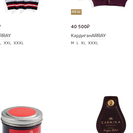
NEW
₽
40 500
₽
RRAY
Кардиган
ARRAY
L
XXL
XXXL
M
L
XL
XXXL