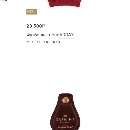
NEW
29 500
₽
Футболка-поло
ARRAY
M
L
XL
XXL
XXXL
NEW
36 000
Портмо
UNI