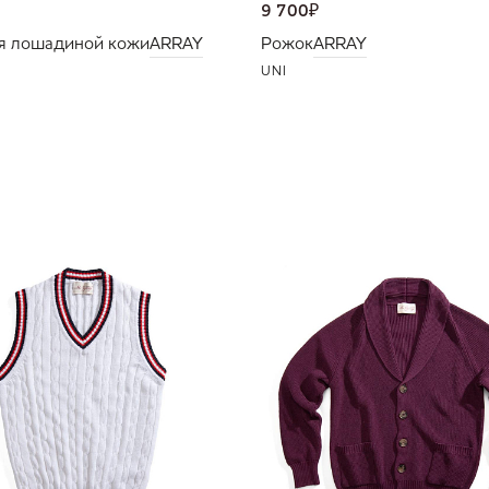
9 700
₽
я лошадиной кожи
ARRAY
Рожок
ARRAY
UNI