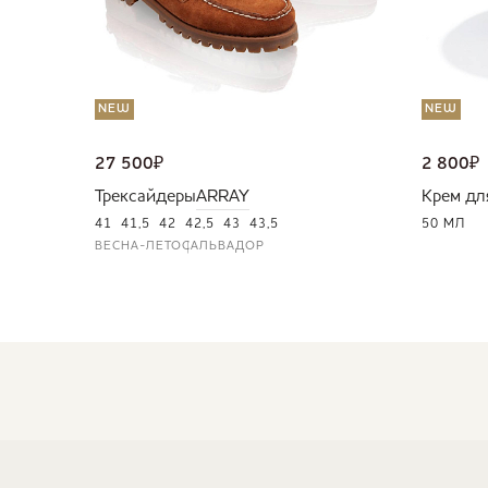
NEW
NEW
27 500
₽
2 800
₽
Трексайдеры
ARRAY
Крем дл
41
41,5
42
42,5
43
43,5
50 МЛ
ВЕСНА-ЛЕТО
САЛЬВАДОР