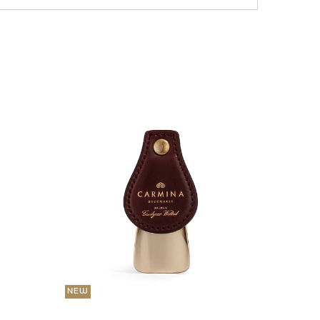
NEW
36 000
Портмо
UNI
NEW