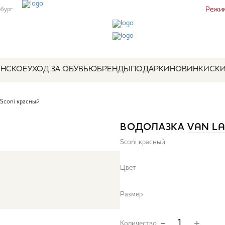
Режим
рбург
НСКОЕ
УХОД ЗА ОБУВЬЮ
БРЕНДЫ
ПОДАРКИ
НОВИНКИ
СК
Sconi красный
ВОДОЛАЗКА
VAN L
Sconi красный
Цвет
Размер
Количество