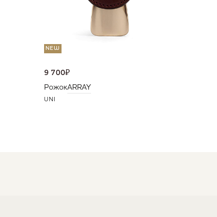
NEW
9 700
₽
Рожок
ARRAY
UNI