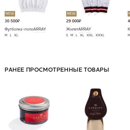
NEW
NEW
30 500
₽
29 000
₽
4
Футболка-поло
ARRAY
Жилет
ARRAY
К
M
L
XL
S
M
L
XL
XXL
XXXL
РАНЕЕ ПРОСМОТРЕННЫЕ ТОВАРЫ