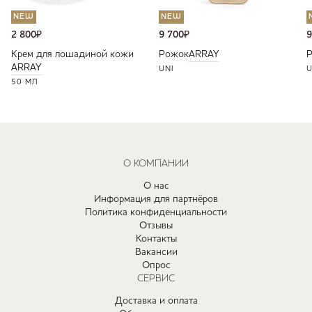
NEW
NEW
2 800
₽
9 700
₽
9
Крем для лошадиной кожи
Рожок
ARRAY
ARRAY
UNI
U
50 МЛ
О КОМПАНИИ
О нас
Информация для партнёров
Политика конфиденциальности
Отзывы
Контакты
Вакансии
Опрос
СЕРВИС
Доставка и оплата