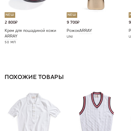
NEW
NEW
2 800
₽
9 700
₽
9
Крем для лошадиной кожи
Рожок
ARRAY
ARRAY
UNI
U
50 МЛ
ПОХОЖИЕ ТОВАРЫ