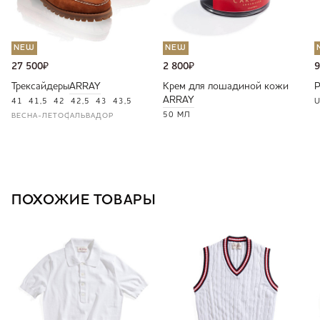
NEW
NEW
27 500
₽
2 800
₽
9
Трексайдеры
ARRAY
Крем для лошадиной кожи
ARRAY
41
41,5
42
42,5
43
43,5
U
50 МЛ
ВЕСНА-ЛЕТО
САЛЬВАДОР
ПОХОЖИЕ ТОВАРЫ