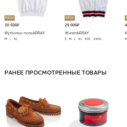
NEW
NEW
30 500
₽
29 000
₽
4
Футболка-поло
ARRAY
Жилет
ARRAY
К
M
L
XL
S
M
L
XL
XXL
XXXL
РАНЕЕ ПРОСМОТРЕННЫЕ ТОВАРЫ