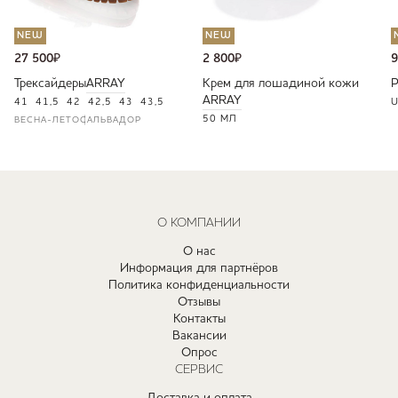
NEW
NEW
27 500
₽
2 800
₽
9
Трексайдеры
ARRAY
Крем для лошадиной кожи
ARRAY
41
41,5
42
42,5
43
43,5
U
50 МЛ
ВЕСНА-ЛЕТО
САЛЬВАДОР
О КОМПАНИИ
О нас
Информация для партнёров
Политика конфиденциальности
Отзывы
Контакты
Вакансии
Опрос
СЕРВИС