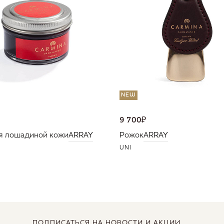
NEW
9 700
₽
я лошадиной кожи
ARRAY
Рожок
ARRAY
UNI
ПОДПИСАТЬСЯ
НА НОВОСТИ И АКЦИИ