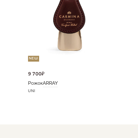
Портмо
UNI
NEW
9 700
₽
Рожок
ARRAY
UNI