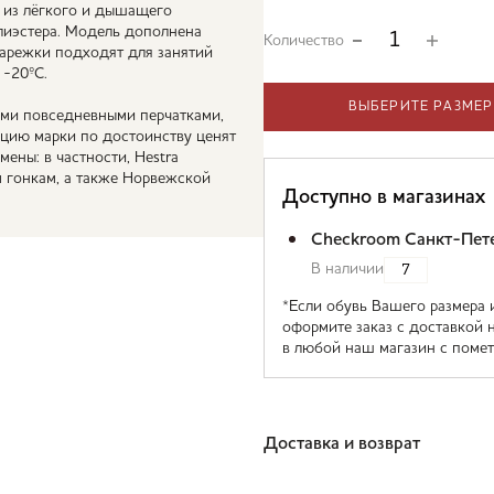
 из лёгкого и дышащего
олиэстера. Модель дополнена
Количество
Варежки подходят для занятий
 -20ºС.
ВЫБЕРИТЕ РАЗМЕР
ими повседневными перчатками,
кцию марки по достоинству ценят
ены: в частности, Hestra
 гонкам, а также Норвежской
Доступно в магазинах
Checkroom Санкт-Пет
В наличии
7
*Если обувь Вашего размера 
оформите заказ с доставкой 
в любой наш магазин с помет
Доставка и возврат