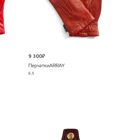
9 300
₽
Перчатки
ARRAY
6,5
NEW
36 000