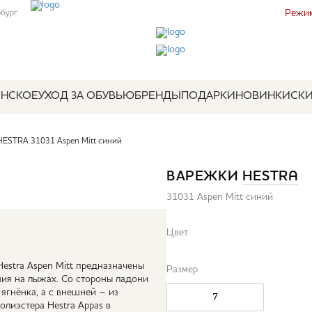
Режим
рбург
НСКОЕ
УХОД ЗА ОБУВЬЮ
БРЕНДЫ
ПОДАРКИ
НОВИНКИ
СК
HESTRA 31031 Aspen Mitt синий
ВАРЕЖКИ
HESTRA
31031 Aspen Mitt синий
Цвет
estra Aspen Mitt предназначены
Размер
ания на лыжах. Со стороны ладони
ягнёнка, а с внешней – из
7
лиэстера Hestra Appas в