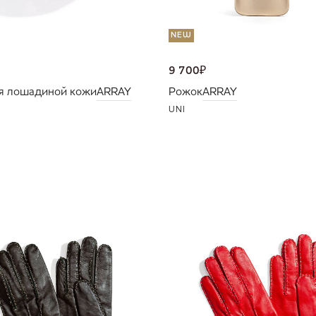
NEW
9 700
₽
я лошадиной кожи
ARRAY
Рожок
ARRAY
UNI