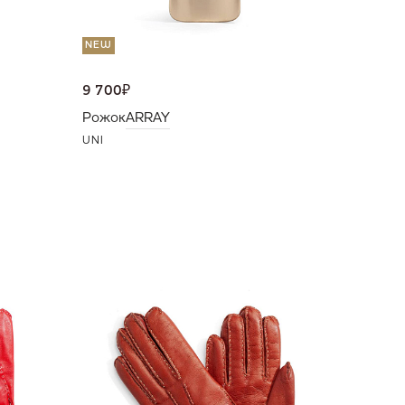
NEW
9 700
₽
Рожок
ARRAY
UNI
15 000
Перчат
6,5
7,5