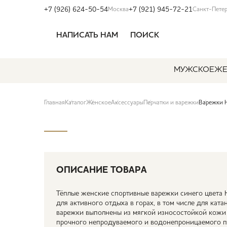
+7 (926) 624-50-54
+7 (921) 945-72-21
Москва
Санкт-Пете
НАПИСАТЬ НАМ
ПОИСК
МУЖСКОЕ
ЖЕ
Главная
Каталог
Женское
Аксессуары
Перчатки и варежки
Варежки 
ОПИСАНИЕ ТОВАРА
Тёплые женские спортивные варежки синего цвета H
для активного отдыха в горах, в том числе для кат
варежки выполнены из мягкой износостойкой кожи 
прочного непродуваемого и водонепроницаемого по