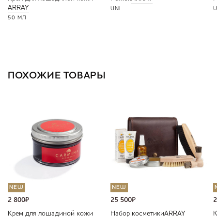
ARRAY
UNI
U
50 МЛ
ПОХОЖИЕ ТОВАРЫ
NEW
NEW
2 800
₽
25 500
₽
2
Крем для лошадиной кожи
Набор косметики
ARRAY
К