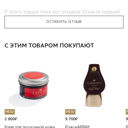
У этого товара пока нет отзывов. Станьте первым!
ОСТАВИТЬ ОТЗЫВ
С ЭТИМ ТОВАРОМ ПОКУПАЮТ
NEW
NEW
2 800
₽
9 700
₽
9
Крем для лошадиной кожи
Рожок
ARRAY