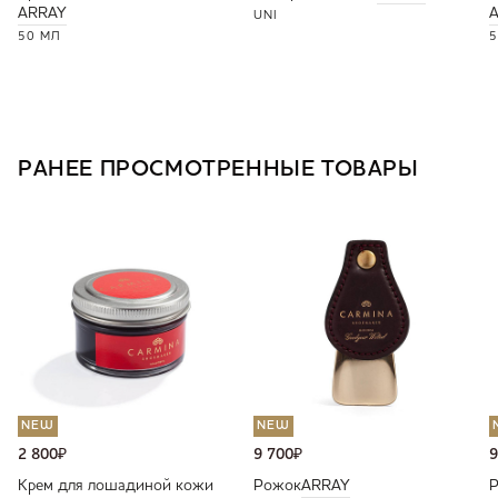
ARRAY
UNI
50 МЛ
5
РАНЕЕ ПРОСМОТРЕННЫЕ ТОВАРЫ
NEW
NEW
2 800
₽
9 700
₽
9
Крем для лошадиной кожи
Рожок
ARRAY