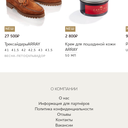
NEW
NEW
27 500
₽
2 800
₽
9
Трексайдеры
ARRAY
Крем для лошадиной кожи
ARRAY
41
41,5
42
42,5
43
43,5
U
50 МЛ
ВЕСНА-ЛЕТО
САЛЬВАДОР
О КОМПАНИИ
О нас
Информация для партнёров
Политика конфиденциальности
Отзывы
Контакты
Вакансии