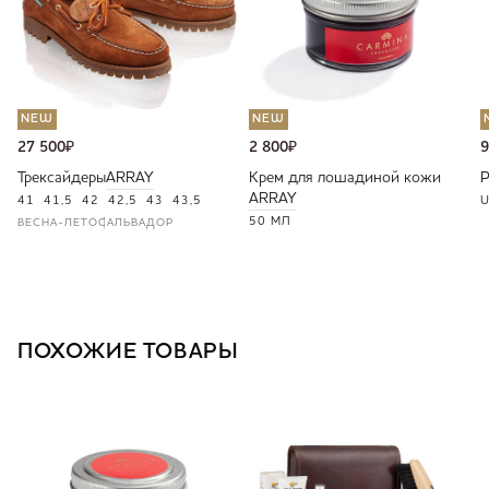
NEW
NEW
27 500
₽
2 800
₽
9
Трексайдеры
ARRAY
Крем для лошадиной кожи
ARRAY
41
41,5
42
42,5
43
43,5
U
50 МЛ
ВЕСНА-ЛЕТО
САЛЬВАДОР
ПОХОЖИЕ ТОВАРЫ