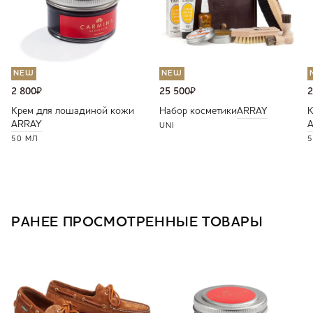
NEW
NEW
2 800
₽
25 500
₽
2
Крем для лошадиной кожи
Набор косметики
ARRAY
К
ARRAY
UNI
50 МЛ
5
РАНЕЕ ПРОСМОТРЕННЫЕ ТОВАРЫ