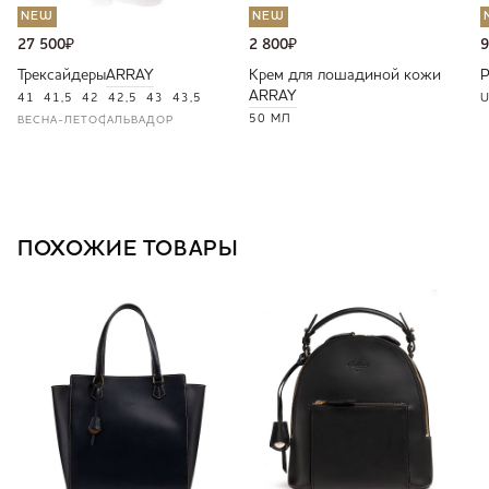
NEW
NEW
27 500
₽
2 800
₽
9
Трексайдеры
ARRAY
Крем для лошадиной кожи
ARRAY
41
41,5
42
42,5
43
43,5
U
50 МЛ
ВЕСНА-ЛЕТО
САЛЬВАДОР
ПОХОЖИЕ ТОВАРЫ