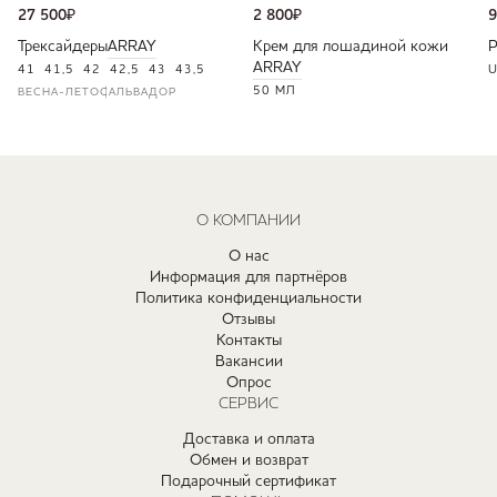
27 500
₽
2 800
₽
9
Трексайдеры
ARRAY
Крем для лошадиной кожи
ARRAY
41
41,5
42
42,5
43
43,5
U
50 МЛ
ВЕСНА-ЛЕТО
САЛЬВАДОР
О КОМПАНИИ
О нас
Информация для партнёров
Политика конфиденциальности
Отзывы
Контакты
Вакансии
Опрос
СЕРВИС
Доставка и оплата
Обмен и возврат
Подарочный сертификат