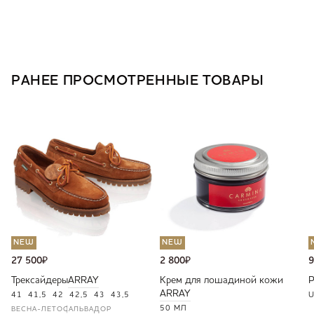
РАНЕЕ ПРОСМОТРЕННЫЕ ТОВАРЫ
NEW
NEW
27 500
₽
2 800
₽
9
Трексайдеры
ARRAY
Крем для лошадиной кожи
ARRAY
41
41,5
42
42,5
43
43,5
U
50 МЛ
ВЕСНА-ЛЕТО
САЛЬВАДОР