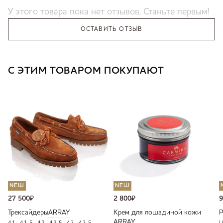
У этого товара пока нет отзывов. Станьте первым!
ОСТАВИТЬ ОТЗЫВ
С ЭТИМ ТОВАРОМ ПОКУПАЮТ
NEW
NEW
27 500
₽
2 800
₽
9
Трексайдеры
ARRAY
Крем для лошадиной кожи
ARRAY