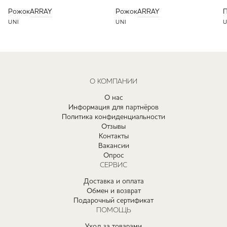
Рожок
ARRAY
Рожок
ARRAY
П
UNI
UNI
U
О КОМПАНИИ
О нас
Информация для партнёров
Политика конфиденциальности
Отзывы
Контакты
Вакансии
Опрос
СЕРВИС
Доставка и оплата
Обмен и возврат
Подарочный сертификат
ПОМОЩЬ
Уход за товарами