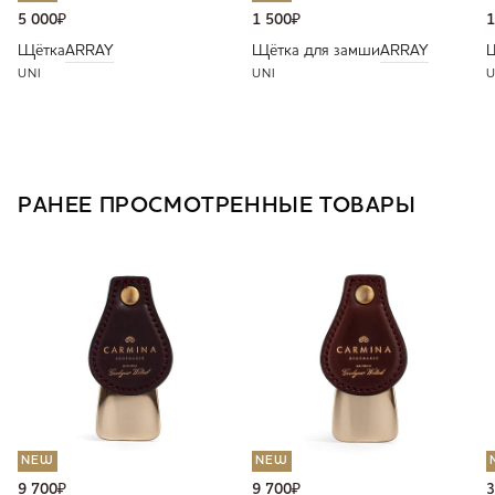
5 000
₽
1 500
₽
1
Щётка
ARRAY
Щётка для замши
ARRAY
UNI
UNI
U
РАНЕЕ ПРОСМОТРЕННЫЕ ТОВАРЫ
NEW
NEW
9 700
₽
9 700
₽
3