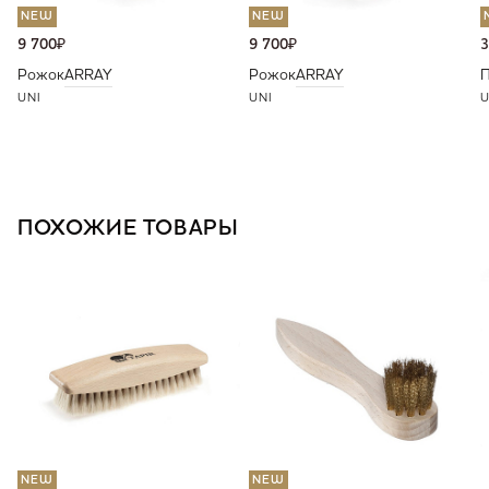
NEW
NEW
9 700
₽
9 700
₽
3
Рожок
ARRAY
Рожок
ARRAY
П
UNI
UNI
U
ПОХОЖИЕ ТОВАРЫ
NEW
NEW