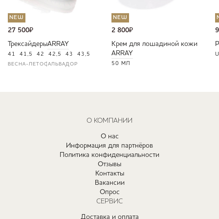
NEW
NEW
27 500
₽
2 800
₽
9
Трексайдеры
ARRAY
Крем для лошадиной кожи
ARRAY
41
41,5
42
42,5
43
43,5
U
50 МЛ
ВЕСНА-ЛЕТО
САЛЬВАДОР
О КОМПАНИИ
О нас
Информация для партнёров
Политика конфиденциальности
Отзывы
Контакты
Вакансии
Опрос
СЕРВИС
Доставка и оплата