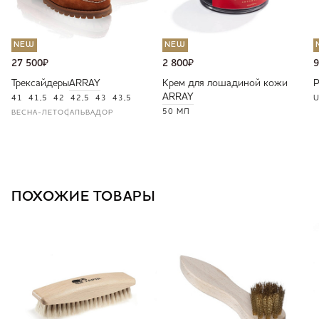
NEW
NEW
27 500
₽
2 800
₽
9
Трексайдеры
ARRAY
Крем для лошадиной кожи
ARRAY
41
41,5
42
42,5
43
43,5
U
50 МЛ
ВЕСНА-ЛЕТО
САЛЬВАДОР
ПОХОЖИЕ ТОВАРЫ