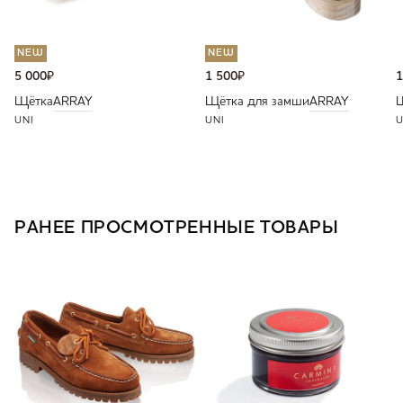
NEW
NEW
5 000
₽
1 500
₽
1
Щётка
ARRAY
Щётка для замши
ARRAY
UNI
UNI
U
РАНЕЕ ПРОСМОТРЕННЫЕ ТОВАРЫ