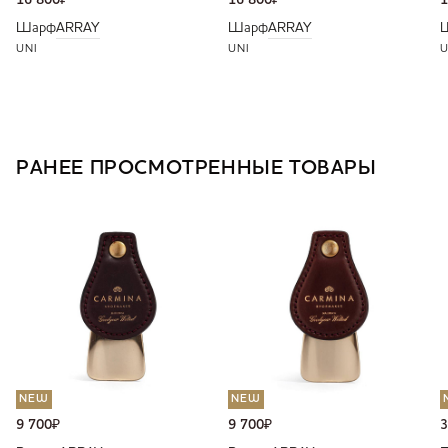
16 800
₽
16 800
₽
1
Шарф
ARRAY
Шарф
ARRAY
UNI
UNI
U
РАНЕЕ ПРОСМОТРЕННЫЕ ТОВАРЫ
NEW
NEW
9 700
₽
9 700
₽
3