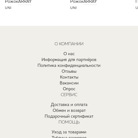
Рожок
ARRAY
Рожок
ARRAY
П
UNI
UNI
U
О КОМПАНИИ
О нас
Информация для партнёров
Политика конфиденциальности
Отзывы
Контакты
Вакансии
Опрос
СЕРВИС
Доставка и оплата
Обмен и возврат
Подарочный сертификат
ПОМОЩЬ
Уход за товарами