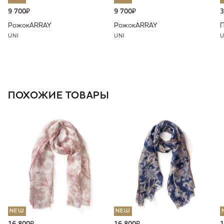
9 700
₽
9 700
₽
3
Рожок
ARRAY
Рожок
ARRAY
П
UNI
UNI
U
ПОХОЖИЕ ТОВАРЫ
NEW
NEW