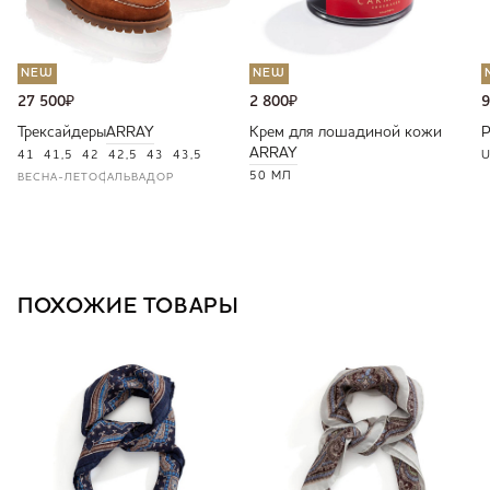
NEW
NEW
27 500
₽
2 800
₽
9
Трексайдеры
ARRAY
Крем для лошадиной кожи
ARRAY
41
41,5
42
42,5
43
43,5
U
50 МЛ
ВЕСНА-ЛЕТО
САЛЬВАДОР
ПОХОЖИЕ ТОВАРЫ