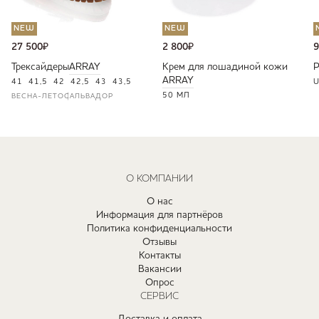
NEW
NEW
27 500
₽
2 800
₽
9
Трексайдеры
ARRAY
Крем для лошадиной кожи
ARRAY
41
41,5
42
42,5
43
43,5
U
50 МЛ
ВЕСНА-ЛЕТО
САЛЬВАДОР
О КОМПАНИИ
О нас
Информация для партнёров
Политика конфиденциальности
Отзывы
Контакты
Вакансии
Опрос
СЕРВИС