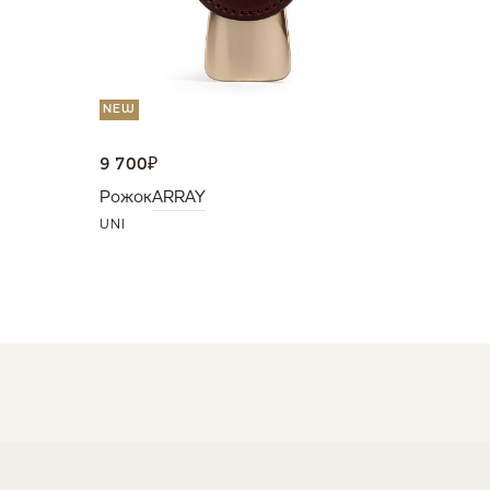
NEW
9 700
₽
Рожок
ARRAY
UNI