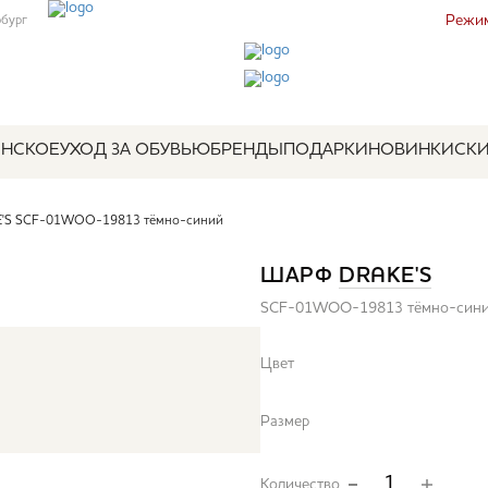
Режим
рбург
НСКОЕ
УХОД ЗА ОБУВЬЮ
БРЕНДЫ
ПОДАРКИ
НОВИНКИ
СК
'S SCF-01WOO-19813 тёмно-синий
ШАРФ
DRAKE'S
SCF-01WOO-19813 тёмно-син
Цвет
Размер
Количество