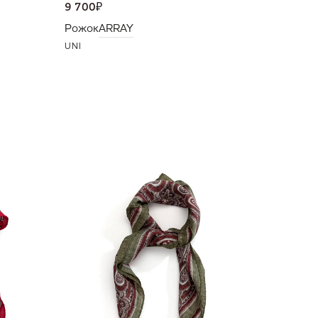
9 700
₽
Рожок
ARRAY
UNI
NEW
8 500
₽
Бандан
UNI