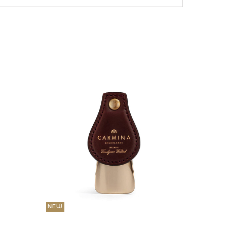
NEW
36 000
Портмо
UNI
NEW