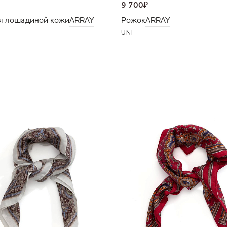
9 700
₽
я лошадиной кожи
ARRAY
Рожок
ARRAY
UNI