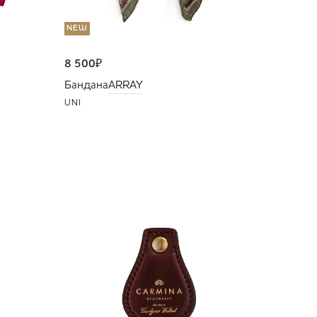
NEW
8 500
₽
Бандана
ARRAY
UNI
NEW
36 000
Портмо
UNI