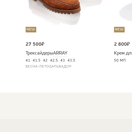
NEW
NEW
27 500
₽
2 800
₽
Трексайдеры
ARRAY
Крем дл
41
41,5
42
42,5
43
43,5
50 МЛ
ВЕСНА-ЛЕТО
САЛЬВАДОР