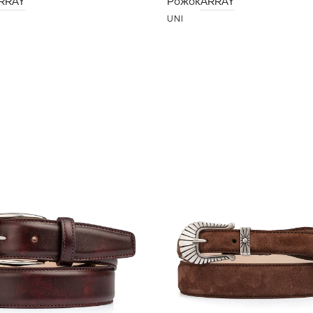
RRAY
Рожок
ARRAY
UNI