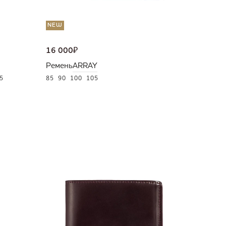
NEW
16 000
₽
Ремень
ARRAY
5
85
90
100
105
NEW
36 000
Портмо
UNI