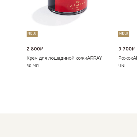
NEW
NEW
2 800
₽
9 700
₽
Крем для лошадиной кожи
ARRAY
Рожок
A
50 МЛ
UNI