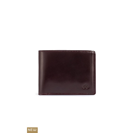
NEW
36 000
Портмо
UNI
NEW