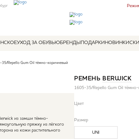
Режим
рбург
НСКОЕ
УХОД ЗА ОБУВЬЮ
БРЕНДЫ
ПОДАРКИ
НОВИНКИ
СК
35/Repello Gum Oil тёмно-коричневый
РЕМЕНЬ
BERWICK
1605-35/Repello Gum Oil тёмно
Цвет
erwick из замши тёмно-
Размер
ямоугольную пряжку из лёгкого
сторона из кожи растительного
UNI
.