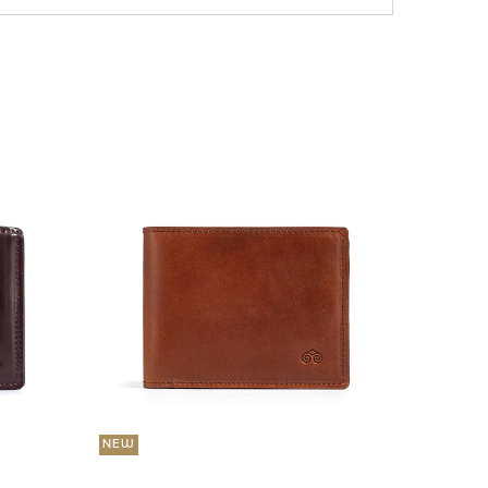
NEW
36 000
Портмо
UNI
NEW