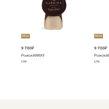
NEW
NEW
9 700
₽
9 700
₽
Рожок
ARRAY
Рожок
A
UNI
UNI