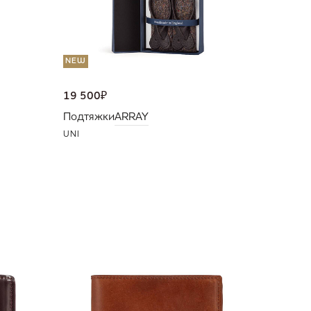
NEW
19 500
₽
Подтяжки
ARRAY
UNI
NEW
36 000
Портмо
UNI