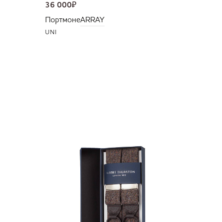
36 000
₽
Портмоне
ARRAY
UNI
NEW
11 500
Подтяж
UNI