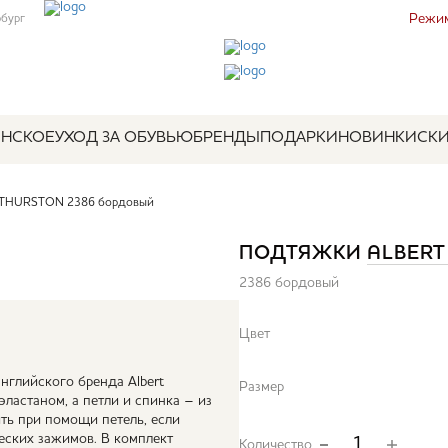
Режим
рбург
НСКОЕ
УХОД ЗА ОБУВЬЮ
БРЕНДЫ
ПОДАРКИ
НОВИНКИ
СК
 THURSTON 2386 бордовый
ПОДТЯЖКИ
ALBERT
2386 бордовый
Цвет
нглийского бренда Albert
Размер
эластаном, а петли и спинка – из
ть при помощи петель, если
еских зажимов. В комплект
Количество