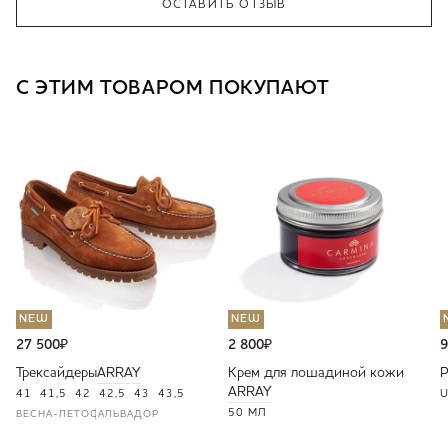
ОСТАВИТЬ ОТЗЫВ
С ЭТИМ ТОВАРОМ ПОКУПАЮТ
NEW
NEW
27 500
₽
2 800
₽
9
Трексайдеры
ARRAY
Крем для лошадиной кожи
ARRAY
41
41,5
42
42,5
43
43,5
U
50 МЛ
ВЕСНА-ЛЕТО
САЛЬВАДОР