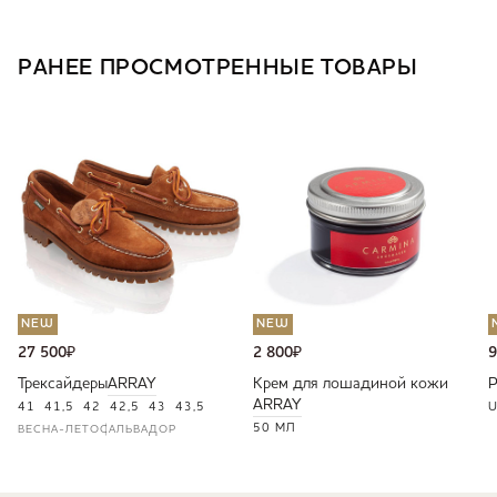
РАНЕЕ ПРОСМОТРЕННЫЕ ТОВАРЫ
NEW
NEW
27 500
₽
2 800
₽
9
Трексайдеры
ARRAY
Крем для лошадиной кожи
ARRAY
41
41,5
42
42,5
43
43,5
U
50 МЛ
ВЕСНА-ЛЕТО
САЛЬВАДОР