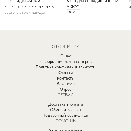
Трексайдеры
ARRAY
Крем для лошадиной кожи
ARRAY
41
41,5
42
42,5
43
43,5
U
50 МЛ
ВЕСНА-ЛЕТО
САЛЬВАДОР
О КОМПАНИИ
О нас
Информация для партнёров
Политика конфиденциальности
Отзывы
Контакты
Вакансии
Опрос
СЕРВИС
Доставка и оплата
Обмен и возврат
Подарочный сертификат
ПОМОЩЬ
Уход за товарами