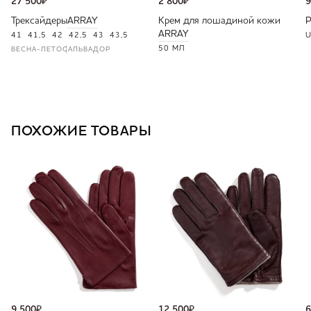
27 500
₽
2 800
₽
9
Трексайдеры
ARRAY
Крем для лошадиной кожи
ARRAY
41
41,5
42
42,5
43
43,5
U
50 МЛ
ВЕСНА-ЛЕТО
САЛЬВАДОР
ПОХОЖИЕ ТОВАРЫ
9 500
₽
12 500
₽
6