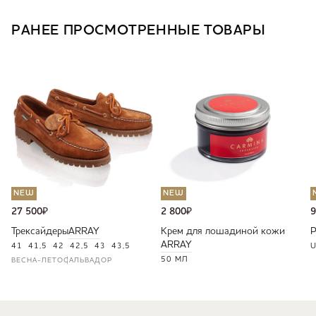
РАНЕЕ ПРОСМОТРЕННЫЕ ТОВАРЫ
NEW
NEW
27 500
₽
2 800
₽
9
Трексайдеры
ARRAY
Крем для лошадиной кожи
ARRAY
41
41,5
42
42,5
43
43,5
U
50 МЛ
ВЕСНА-ЛЕТО
САЛЬВАДОР