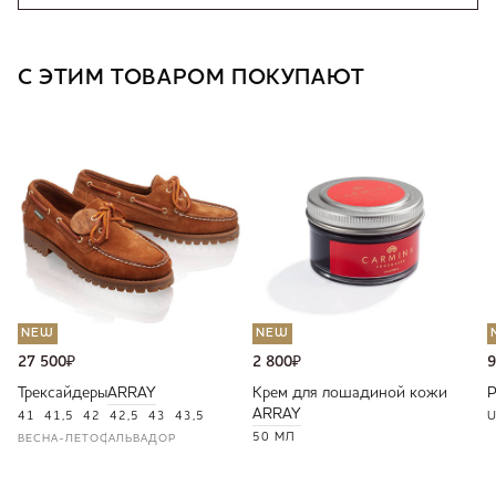
С ЭТИМ ТОВАРОМ ПОКУПАЮТ
NEW
NEW
27 500
₽
2 800
₽
9
Трексайдеры
ARRAY
Крем для лошадиной кожи
ARRAY
41
41,5
42
42,5
43
43,5
U
50 МЛ
ВЕСНА-ЛЕТО
САЛЬВАДОР