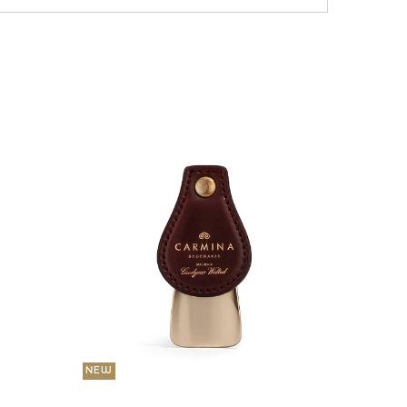
NEW
36 000
Портмо
UNI
NEW