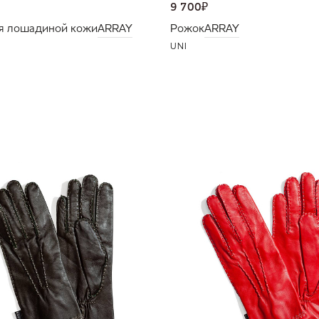
9 700
₽
я лошадиной кожи
ARRAY
Рожок
ARRAY
UNI