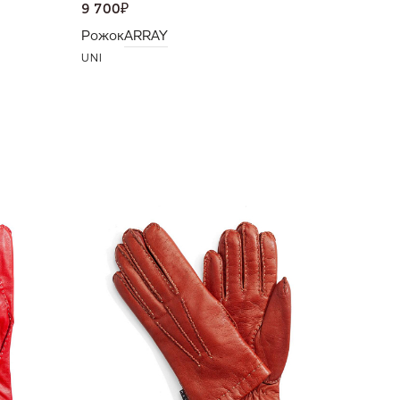
9 700
₽
Рожок
ARRAY
UNI
15 000
Перчат
6,5
7,5