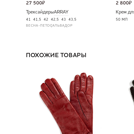
27 500
₽
2 800
₽
Трексайдеры
ARRAY
Крем дл
41
41,5
42
42,5
43
43,5
50 МЛ
ВЕСНА-ЛЕТО
САЛЬВАДОР
ПОХОЖИЕ ТОВАРЫ