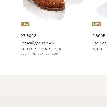
NEW
NEW
27 500
₽
2 800
₽
Трексайдеры
ARRAY
Крем дл
41
41,5
42
42,5
43
43,5
50 МЛ
ВЕСНА-ЛЕТО
САЛЬВАДОР