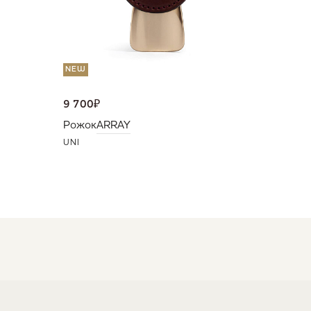
NEW
9 700
₽
Рожок
ARRAY
UNI