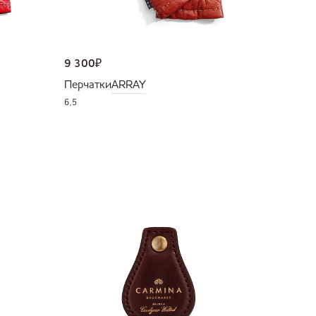
9 300
₽
Перчатки
ARRAY
6,5
NEW
36 000
Портмо
UNI