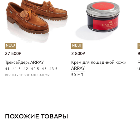
NEW
NEW
27 500
₽
2 800
₽
9
Трексайдеры
ARRAY
Крем для лошадиной кожи
ARRAY
41
41,5
42
42,5
43
43,5
U
50 МЛ
ВЕСНА-ЛЕТО
САЛЬВАДОР
ПОХОЖИЕ ТОВАРЫ