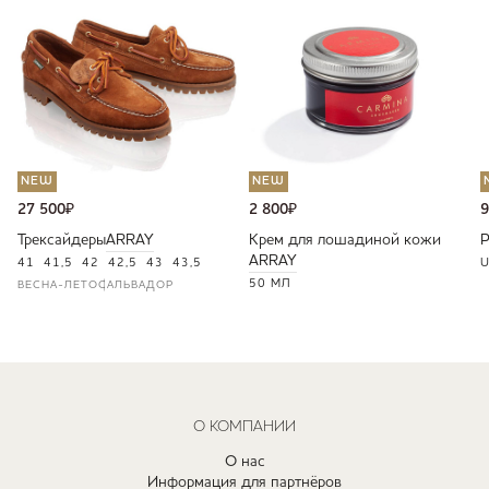
NEW
NEW
27 500
₽
2 800
₽
9
Трексайдеры
ARRAY
Крем для лошадиной кожи
ARRAY
41
41,5
42
42,5
43
43,5
U
50 МЛ
ВЕСНА-ЛЕТО
САЛЬВАДОР
О КОМПАНИИ
О нас
Информация для партнёров