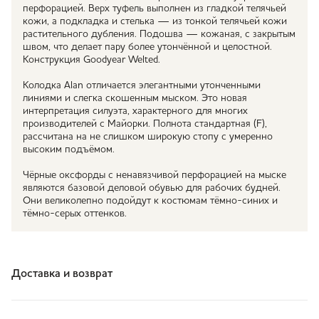
перфорацией. Верх туфель выполнен из гладкой телячьей
кожи, а подкладка и стелька — из тонкой телячьей кожи
растительного дубления. Подошва — кожаная, с закрытым
швом, что делает пару более утончённой и целостной.
Конструкция Goodyear Welted.
Колодка Alan отличается элегантными утонченными
линиями и слегка скошенным мыском. Это новая
интерпретация силуэта, характерного для многих
производителей с Майорки. Полнота стандартная (F),
рассчитана на не слишком широкую стопу с умеренно
высоким подъёмом.
Чёрные оксфорды с ненавязчивой перфорацией на мыске
являются базовой деловой обувью для рабочих будней.
Они великолепно подойдут к костюмам тёмно-синих и
тёмно-серых оттенков.
Доставка и возврат