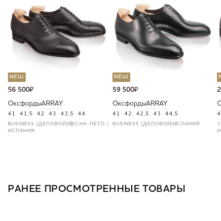
NEW
NEW
56 500
₽
59 500
₽
2
Оксфорды
ARRAY
Оксфорды
ARRAY
41
41,5
42
43
43,5
44
41
42
42,5
43
44,5
4
BUSINESS (ДЕЛОВОЙ)
ВЕСНА-ЛЕТО
BUSINESS (ДЕЛОВОЙ)
ИСПАНИЯ
3
ИСПАНИЯ
И
РАНЕЕ ПРОСМОТРЕННЫЕ ТОВАРЫ