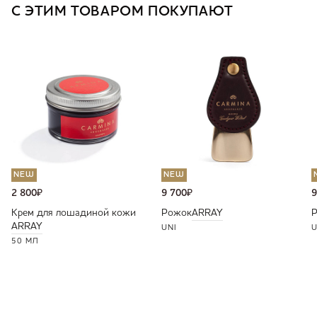
С ЭТИМ ТОВАРОМ ПОКУПАЮТ
NEW
NEW
2 800
₽
9 700
₽
9
Крем для лошадиной кожи
Рожок
ARRAY
ARRAY
UNI
U
50 МЛ