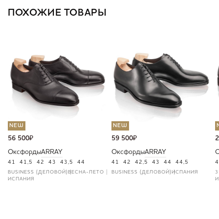
ПОХОЖИЕ ТОВАРЫ
NEW
NEW
56 500
₽
59 500
₽
2
Оксфорды
ARRAY
Оксфорды
ARRAY
41
41,5
42
43
43,5
44
41
42
42,5
43
44
44,5
4
BUSINESS (ДЕЛОВОЙ)
ВЕСНА-ЛЕТО
BUSINESS (ДЕЛОВОЙ)
ИСПАНИЯ
3
ИСПАНИЯ
И