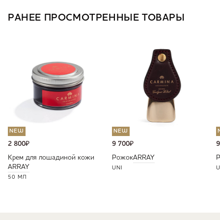
РАНЕЕ ПРОСМОТРЕННЫЕ ТОВАРЫ
NEW
NEW
2 800
₽
9 700
₽
9
Крем для лошадиной кожи
Рожок
ARRAY
ARRAY
UNI
U
50 МЛ