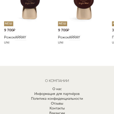
NEW
NEW
9 700
₽
9 700
₽
3
Рожок
ARRAY
Рожок
ARRAY
П
UNI
UNI
U
О КОМПАНИИ
О нас
Информация для партнёров
Политика конфиденциальности
Отзывы
Контакты
Вакансии