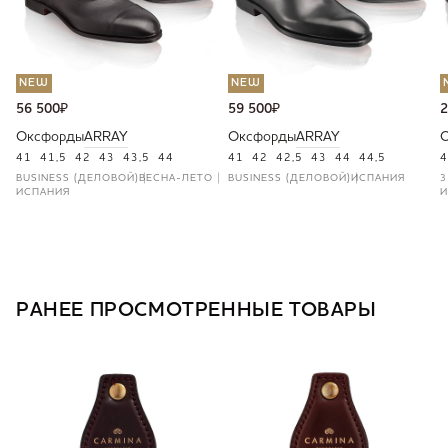
NEW
NEW
56 500
₽
59 500
₽
2
Оксфорды
ARRAY
Оксфорды
ARRAY
41
41,5
42
43
43,5
44
41
42
42,5
43
44
44,5
4
BUSINESS (ДЕЛОВОЙ)
ВЕСНА-ЛЕТО
BUSINESS (ДЕЛОВОЙ)
ИСПАНИЯ
3
ИСПАНИЯ
И
РАНЕЕ ПРОСМОТРЕННЫЕ ТОВАРЫ