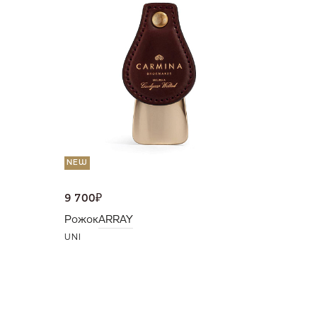
36 000
Портмо
UNI
NEW
9 700
₽
Рожок
ARRAY
UNI