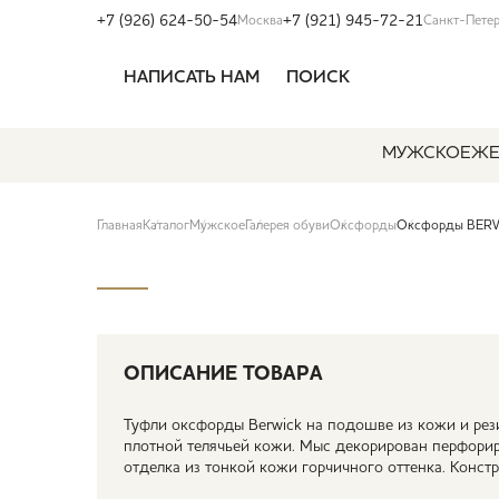
+7 (926) 624-50-54
+7 (921) 945-72-21
Москва
Санкт-Пете
НАПИСАТЬ НАМ
ПОИСК
МУЖСКОЕ
ЖЕ
Главная
Каталог
Мужское
Галерея обуви
Оксфорды
Оксфорды BERW
ОПИСАНИЕ ТОВАРА
Туфли оксфорды Berwick на подошве из кожи и рез
плотной телячьей кожи. Мыс декорирован перфори
отделка из тонкой кожи горчичного оттенка. Констр