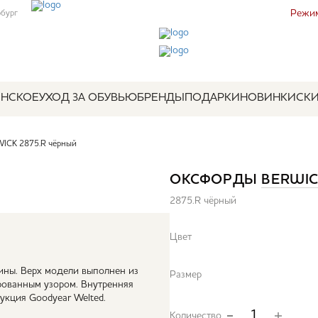
Режим
рбург
НСКОЕ
УХОД ЗА ОБУВЬЮ
БРЕНДЫ
ПОДАРКИ
НОВИНКИ
СК
ICK 2875.R чёрный
ОКСФОРДЫ
BERWI
2875.R чёрный
Цвет
ины. Верх модели выполнен из
Размер
рованным узором. Внутренняя
укция Goodyear Welted.
Количество