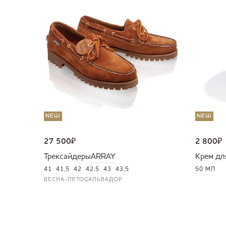
NEW
NEW
27 500
₽
2 800
₽
Трексайдеры
ARRAY
Крем дл
41
41,5
42
42,5
43
43,5
50 МЛ
ВЕСНА-ЛЕТО
САЛЬВАДОР