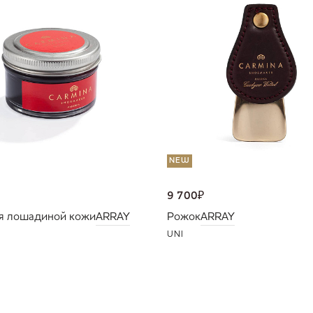
NEW
9 700
₽
я лошадиной кожи
ARRAY
Рожок
ARRAY
UNI