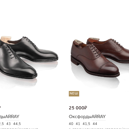
NEW
₽
25 000
₽
ды
ARRAY
Оксфорды
ARRAY
2,5
43
44,5
40
41
41,5
44