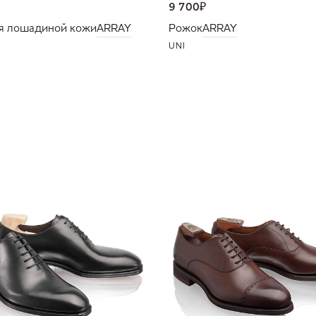
9 700
₽
я лошадиной кожи
ARRAY
Рожок
ARRAY
UNI