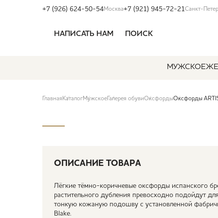
+7 (926) 624-50-54
+7 (921) 945-72-21
Москва
Санкт-Пете
НАПИСАТЬ НАМ
ПОИСК
МУЖСКОЕ
ЖЕ
Главная
Каталог
Мужское
Галерея обуви
Оксфорды
Оксфорды ARTI
ОПИСАНИЕ ТОВАРА
Лёгкие тёмно-коричневые оксфорды испанского бре
растительного дубления превосходно подойдут для
тонкую кожаную подошву с установленной фабрич
Blake.