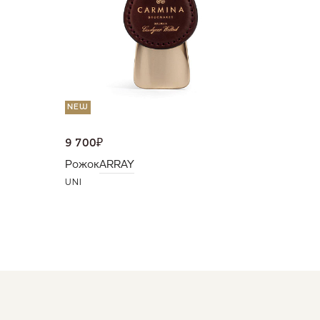
UNI
NEW
9 700
₽
Рожок
ARRAY
UNI