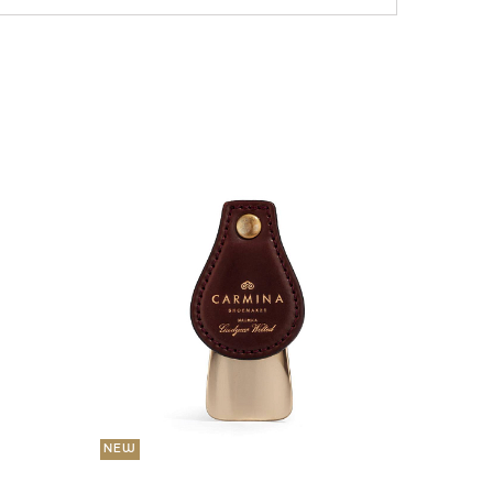
NEW
36 000
Портмо
UNI
NEW