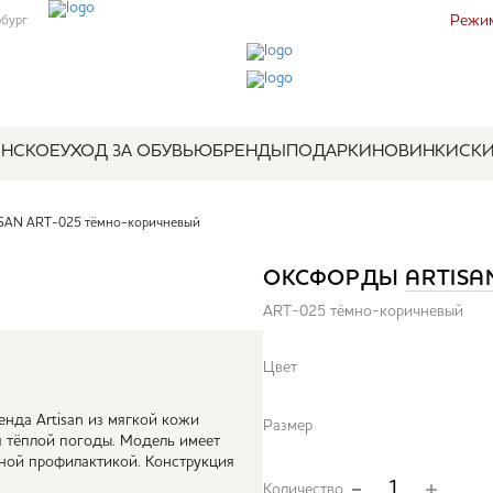
Режим
рбург
НСКОЕ
УХОД ЗА ОБУВЬЮ
БРЕНДЫ
ПОДАРКИ
НОВИНКИ
СК
SAN ART-025 тёмно-коричневый
ОКСФОРДЫ
ARTISA
ART-025 тёмно-коричневый
Цвет
нда Artisan из мягкой кожи
Размер
 тёплой погоды. Модель имеет
ной профилактикой. Конструкция
Количество