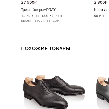
27 500
₽
2 800
₽
Трексайдеры
ARRAY
Крем дл
41
41,5
42
42,5
43
43,5
50 МЛ
ВЕСНА-ЛЕТО
САЛЬВАДОР
ПОХОЖИЕ ТОВАРЫ