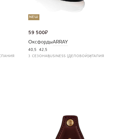
NEW
59 500
₽
Оксфорды
ARRAY
40,5
42,5
СПАНИЯ
3 СЕЗОНА
BUSINESS (ДЕЛОВОЙ)
ИТАЛИЯ
NEW
36 000
Портмо