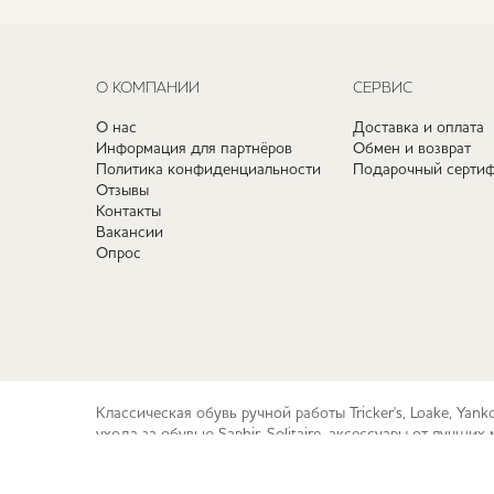
О КОМПАНИИ
СЕРВИС
О нас
Доставка и оплата
Информация для партнёров
Обмен и возврат
Политика конфиденциальности
Подарочный сертиф
Отзывы
Контакты
Вакансии
Опрос
Классическая обувь ручной работы Tricker's, Loake, Yan
ухода за обувью Saphir, Solitaire, аксессуары от лучш
© 2010-2026 checkroom.ru
Карта сайта