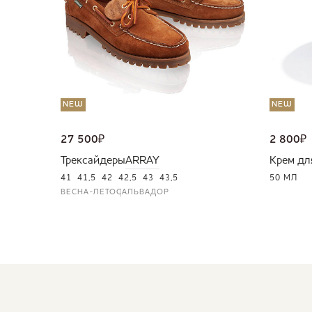
NEW
NEW
27 500
₽
2 800
₽
Трексайдеры
ARRAY
Крем дл
41
41,5
42
42,5
43
43,5
50 МЛ
ВЕСНА-ЛЕТО
САЛЬВАДОР