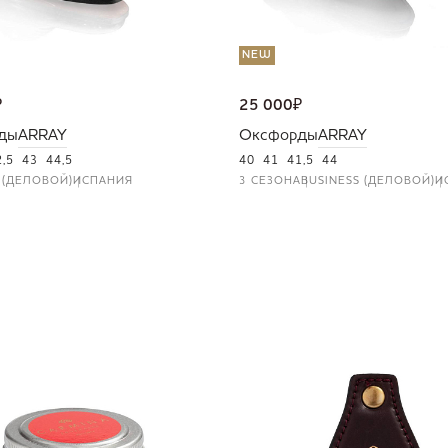
NEW
₽
25 000
₽
ды
ARRAY
Оксфорды
ARRAY
2,5
43
44,5
40
41
41,5
44
 (ДЕЛОВОЙ)
ИСПАНИЯ
3 СЕЗОНА
BUSINESS (ДЕЛОВОЙ)
И