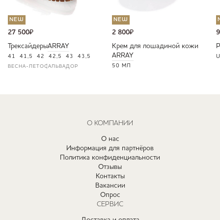
NEW
NEW
27 500
₽
2 800
₽
9
Трексайдеры
ARRAY
Крем для лошадиной кожи
ARRAY
41
41,5
42
42,5
43
43,5
U
50 МЛ
ВЕСНА-ЛЕТО
САЛЬВАДОР
О КОМПАНИИ
О нас
Информация для партнёров
Политика конфиденциальности
Отзывы
Контакты
Вакансии
Опрос
СЕРВИС