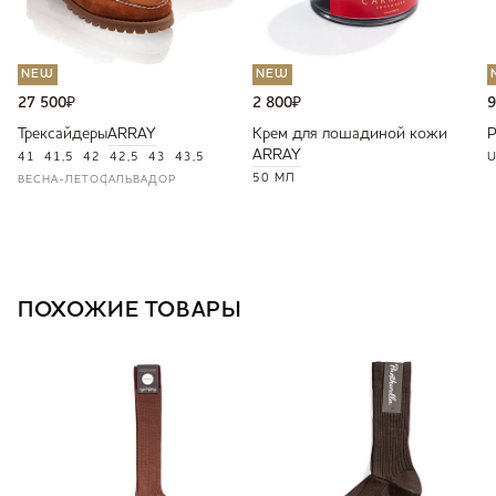
NEW
NEW
27 500
₽
2 800
₽
9
Трексайдеры
ARRAY
Крем для лошадиной кожи
ARRAY
41
41,5
42
42,5
43
43,5
U
50 МЛ
ВЕСНА-ЛЕТО
САЛЬВАДОР
ПОХОЖИЕ ТОВАРЫ