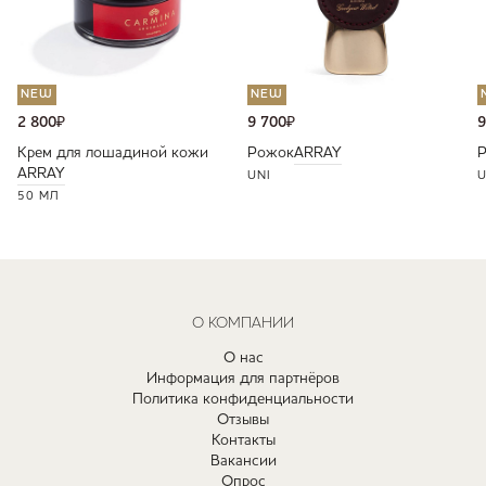
NEW
NEW
2 800
₽
9 700
₽
9
Крем для лошадиной кожи
Рожок
ARRAY
ARRAY
UNI
U
50 МЛ
О КОМПАНИИ
О нас
Информация для партнёров
Политика конфиденциальности
Отзывы
Контакты
Вакансии
Опрос