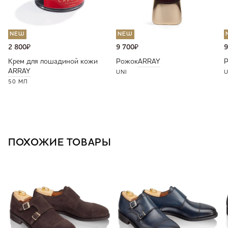
NEW
NEW
2 800
₽
9 700
₽
9
Крем для лошадиной кожи
Рожок
ARRAY
ARRAY
UNI
U
50 МЛ
ПОХОЖИЕ ТОВАРЫ