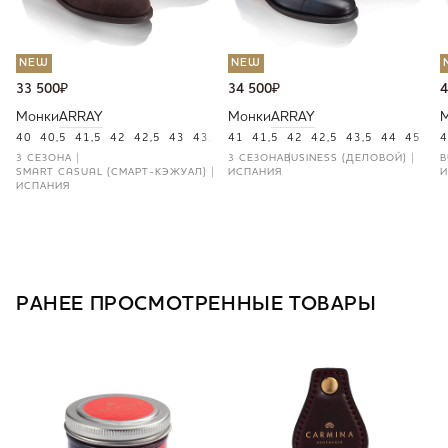
NEW
NEW
33 500
₽
34 500
₽
4
Монки
ARRAY
Монки
ARRAY
40
40,5
41,5
42
42,5
43
43,5
44
41
45
41,5
46
42
42,5
43,5
44
45
46
4
3 СЕЗОНА
3 СЕЗОНА
BUSINESS (ДЕЛОВОЙ)
B
SMART CASUAL (СМАРТ-КЭЖУАЛ)
ИСПАНИЯ
И
ИСПАНИЯ
РАНЕЕ ПРОСМОТРЕННЫЕ ТОВАРЫ