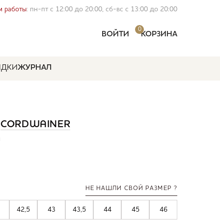
 работы
: пн-пт с 12:00 до 20:00, сб-вс с 13:00 до 20:00
0
ВОЙТИ
КОРЗИНА
ИДКИ
ЖУРНАЛ
Y
CORDWAINER
й
НЕ НАШЛИ СВОЙ РАЗМЕР ?
42,5
43
43,5
44
45
46