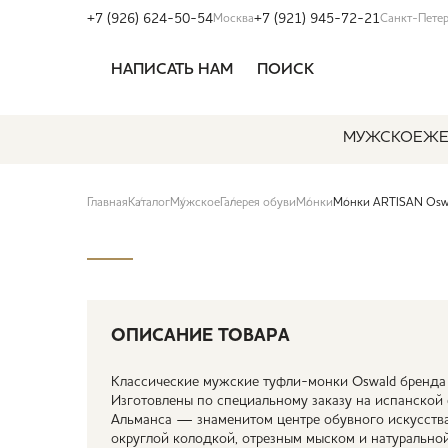
+7 (926) 624-50-54
+7 (921) 945-72-21
Москва
Санкт-Пете
НАПИСАТЬ НАМ
ПОИСК
МУЖСКОЕ
ЖЕ
Главная
Каталог
Мужское
Галерея обуви
Монки
Монки ARTISAN Oswa
ОПИСАНИЕ ТОВАРА
Классические мужские туфли-монки Oswald бренда 
Изготовлены по специальному заказу на испанской 
Альманса — знаменитом центре обувного искусства
округлой колодкой, отрезным мыском и натурально