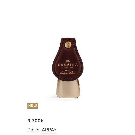
NEW
36 000
Портмо
UNI
NEW
9 700
₽
Рожок
ARRAY