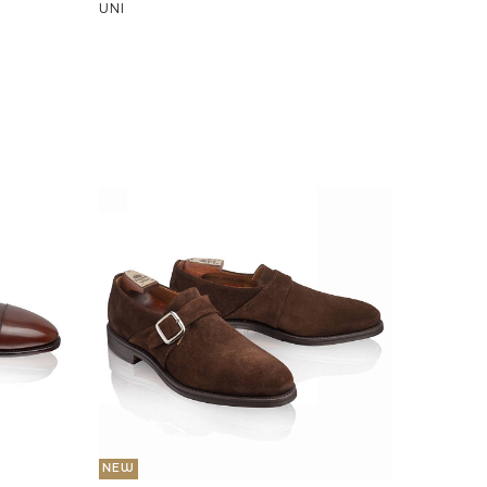
UNI
NEW
56 500
Монки
41
41,5
3 СЕЗОН
NEW