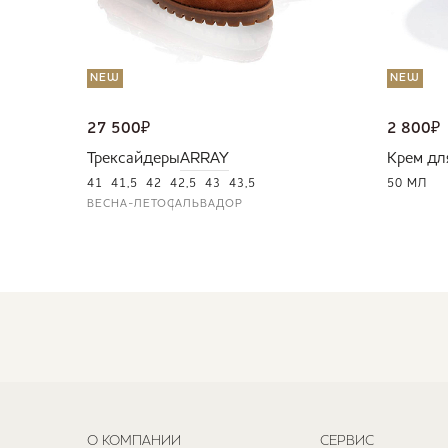
NEW
NEW
27 500
₽
2 800
₽
Трексайдеры
ARRAY
Крем дл
41
41,5
42
42,5
43
43,5
50 МЛ
ВЕСНА-ЛЕТО
САЛЬВАДОР
О КОМПАНИИ
СЕРВИС