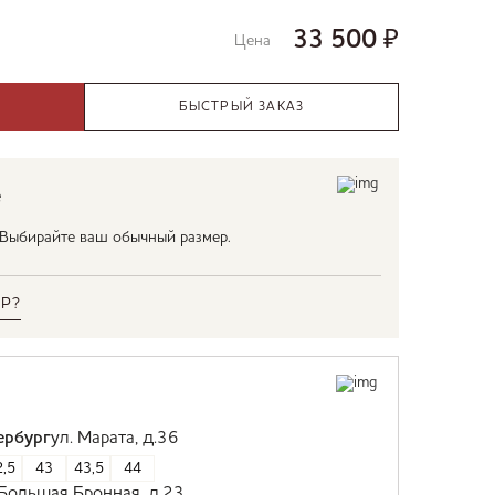
33 500
₽
Цена
БЫСТРЫЙ ЗАКАЗ
е
. Выбирайте ваш обычный размер.
Р?
ербург
ул. Марата, д.36
,5
43
43,5
44
 Большая Бронная, д.23