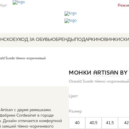
Режим
рбург
НСКОЕ
УХОД ЗА ОБУВЬЮ
БРЕНДЫ
ПОДАРКИ
НОВИНКИ
СК
ld Suede тёмно-коричневый
МОНКИ
ARTISAN
B
Oswald Suede тёмно-коричневы
Цвет
Artisan с двумя ремешками.
Размер
фабрике Cordwainer в городе
. Дизайн отличается комфортной
40
40,5
41,5
42
й замшей тёмно-коричневого