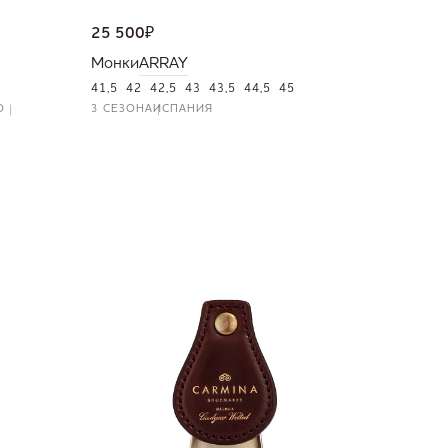
25 500
₽
Монки
ARRAY
41,5
42
42,5
43
43,5
44,5
45
О
3 СЕЗОНА
ИСПАНИЯ
NEW
36 000
Портмо
UNI