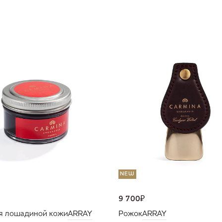
NEW
9 700
₽
я лошадиной кожи
ARRAY
Рожок
ARRAY