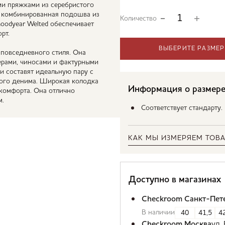
и пряжками из серебристого
я комбинированная подошва из
Количество
oodyear Welted обеспечивает
рт.
ВЫБЕРИТЕ РАЗМЕР
 повседневного стиля. Она
ерами, чиносами и фактурными
и составят идеальную пару с
ного денима. Широкая колодка
Информация о размер
комфорта. Она отлично
м.
Соответствует стандарту
КАК МЫ ИЗМЕРЯЕМ ТОВА
Доступно в магазинах
Checkroom Санкт-Пет
В наличии
40
41,5
42
Checkroom Москва
ул.