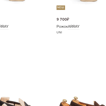
NEW
9 700
₽
RRAY
Рожок
ARRAY
UNI