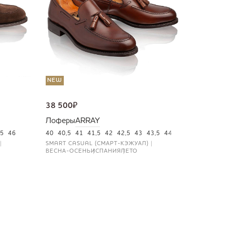
40
41
4
SMART C
ВЕСНА-Л
NEW
38 500
₽
Лоферы
ARRAY
5
46
40
40,5
41
41,5
42
42,5
43
43,5
44
44,5
45
46
SMART CASUAL (СМАРТ-КЭЖУАЛ)
ВЕСНА-ОСЕНЬ
ИСПАНИЯ
ЛЕТО
NEW