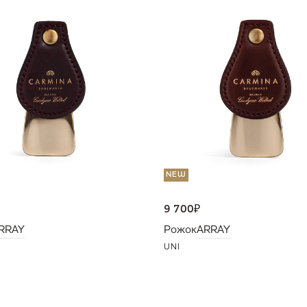
NEW
9 700
₽
RRAY
Рожок
ARRAY
UNI