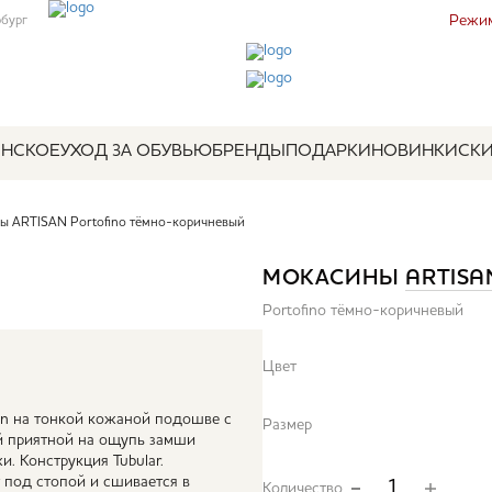
Режим
рбург
НСКОЕ
УХОД ЗА ОБУВЬЮ
БРЕНДЫ
ПОДАРКИ
НОВИНКИ
СК
ы ARTISAN Portofino тёмно-коричневый
МОКАСИНЫ
ARTISA
Portofino тёмно-коричневый
Цвет
san на тонкой кожаной подошве с
Размер
й приятной на ощупь замши
и. Конструкция Tubular.
 под стопой и сшивается в
Количество