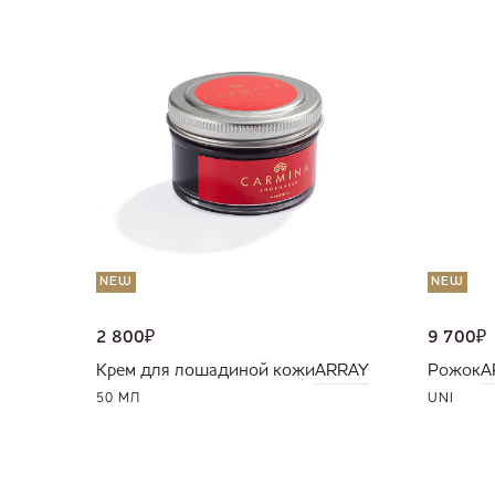
NEW
NEW
2 800
₽
9 700
₽
Крем для лошадиной кожи
ARRAY
Рожок
A
50 МЛ
UNI