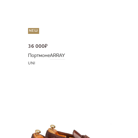
NEW
36 000
₽
Портмоне
ARRAY
UNI
NEW
38 500
Лофер