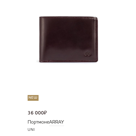
36 000
Портмо
UNI
NEW
36 000
₽
Портмоне
ARRAY
UNI