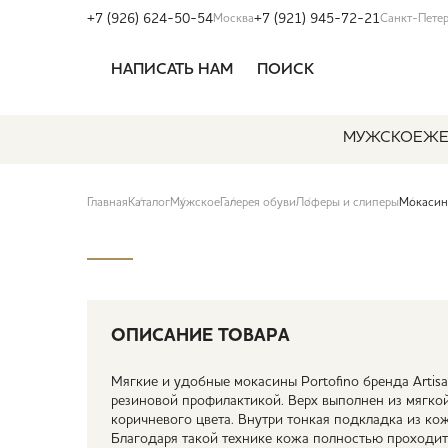
+7 (926) 624-50-54
+7 (921) 945-72-21
Москва
Санкт-Пете
НАПИСАТЬ НАМ
ПОИСК
МУЖСКОЕ
ЖЕ
Главная
Каталог
Мужское
Галерея обуви
Лоферы и слиперы
Мокасин
ОПИСАНИЕ ТОВАРА
Мягкие и удобные мокасины Portofino бренда Arti
резиновой профилактикой. Верх выполнен из мягко
коричневого цвета. Внутри тонкая подкладка из кож
Благодаря такой технике кожа полностью проходит