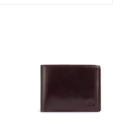
NEW
36 000
Портмо
UNI