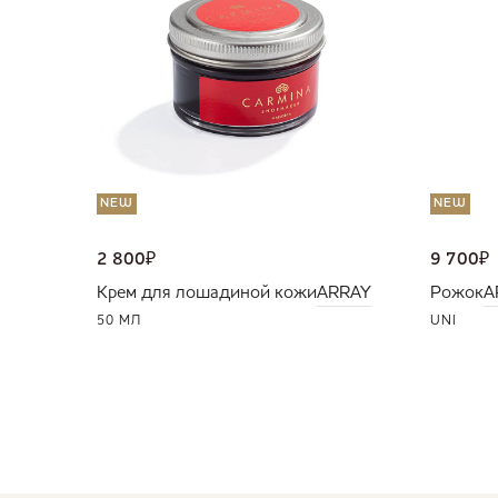
NEW
NEW
2 800
₽
9 700
₽
Крем для лошадиной кожи
ARRAY
Рожок
A
50 МЛ
UNI