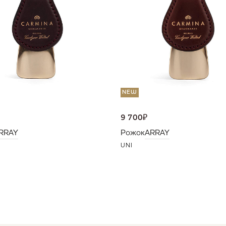
NEW
9 700
₽
RRAY
Рожок
ARRAY
UNI