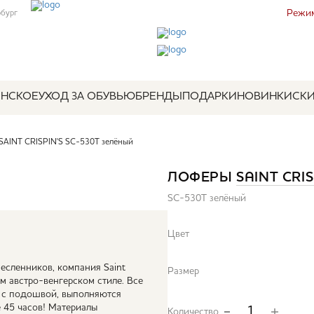
Режим
рбург
НСКОЕ
УХОД ЗА ОБУВЬЮ
БРЕНДЫ
ПОДАРКИ
НОВИНКИ
СК
SAINT CRISPIN'S SC-530T зелёный
ЛОФЕРЫ
SAINT CRIS
SC-530T зелёный
Цвет
месленников, компания Saint
Размер
ом австро-венгерском стиле. Все
а с подошвой, выполняются
 45 часов! Материалы
Количество