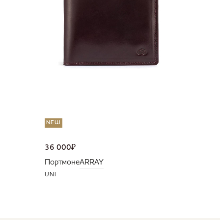
Портмо
UNI
NEW
36 000
₽
Портмоне
ARRAY
UNI