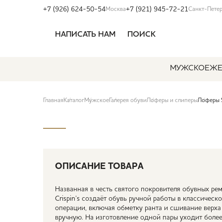
+7 (926) 624-50-54
+7 (921) 945-72-21
Москва
Санкт-Пете
НАПИСАТЬ НАМ
ПОИСК
МУЖСКОЕ
ЖЕ
Главная
Каталог
Мужское
Галерея обуви
Лоферы и слиперы
Лоферы 
ОПИСАНИЕ ТОВАРА
Названная в честь святого покровителя обувных ре
Crispin’s создаёт обувь ручной работы в классическ
операции, включая обметку ранта и сшивание верх
вручную. На изготовление одной пары уходит более