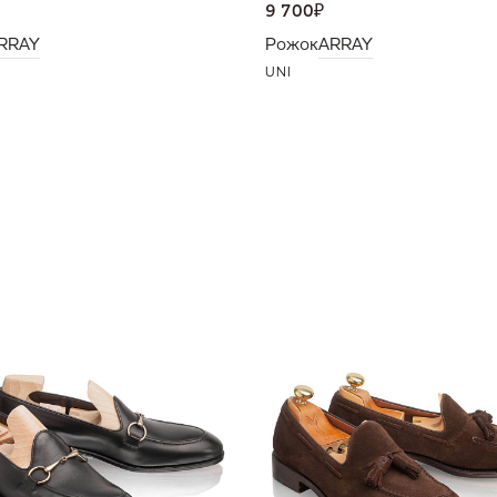
9 700
₽
RRAY
Рожок
ARRAY
UNI