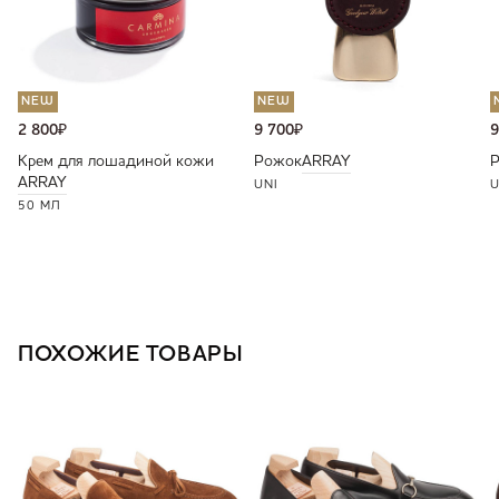
NEW
NEW
2 800
₽
9 700
₽
9
Крем для лошадиной кожи
Рожок
ARRAY
ARRAY
UNI
U
50 МЛ
ПОХОЖИЕ ТОВАРЫ