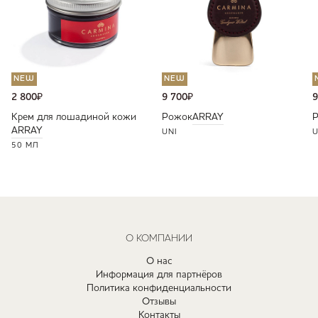
NEW
NEW
2 800
₽
9 700
₽
9
Крем для лошадиной кожи
Рожок
ARRAY
ARRAY
UNI
U
50 МЛ
О КОМПАНИИ
О нас
Информация для партнёров
Политика конфиденциальности
Отзывы
Контакты