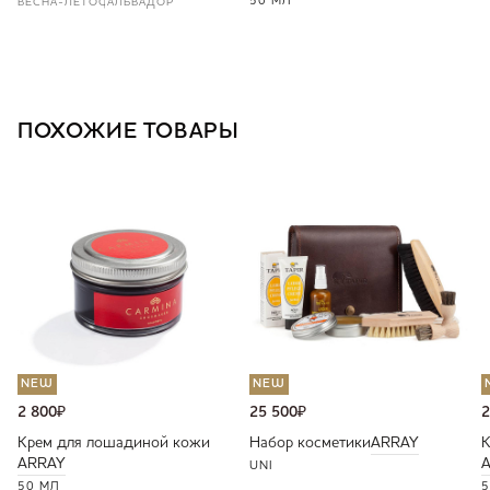
50 МЛ
ВЕСНА-ЛЕТО
САЛЬВАДОР
ПОХОЖИЕ ТОВАРЫ
NEW
NEW
2 800
₽
25 500
₽
2
Крем для лошадиной кожи
Набор косметики
ARRAY
К
ARRAY
UNI
50 МЛ
5