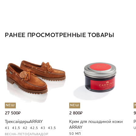
РАНЕЕ ПРОСМОТРЕННЫЕ ТОВАРЫ
NEW
NEW
27 500
₽
2 800
₽
9
Трексайдеры
ARRAY
Крем для лошадиной кожи
ARRAY
41
41,5
42
42,5
43
43,5
U
50 МЛ
ВЕСНА-ЛЕТО
САЛЬВАДОР