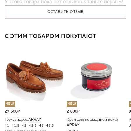
У этого товара пока нет отзывов. Станьте первым!
ОСТАВИТЬ ОТЗЫВ
С ЭТИМ ТОВАРОМ ПОКУПАЮТ
NEW
NEW
27 500
₽
2 800
₽
9
Трексайдеры
ARRAY
Крем для лошадиной кожи
ARRAY
41
41,5
42
42,5
43
43,5
U