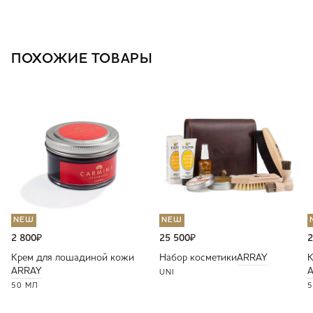
ПОХОЖИЕ ТОВАРЫ
NEW
NEW
2 800
₽
25 500
₽
2
Крем для лошадиной кожи
Набор косметики
ARRAY
К
ARRAY
UNI
50 МЛ
5