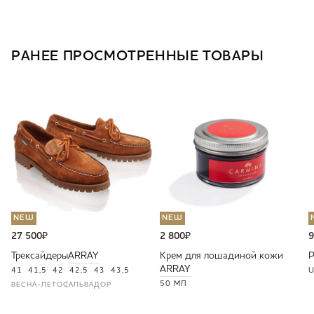
РАНЕЕ ПРОСМОТРЕННЫЕ ТОВАРЫ
NEW
NEW
27 500
₽
2 800
₽
9
Трексайдеры
ARRAY
Крем для лошадиной кожи
ARRAY
41
41,5
42
42,5
43
43,5
U
50 МЛ
ВЕСНА-ЛЕТО
САЛЬВАДОР