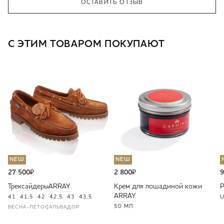
ОСТАВИТЬ ОТЗЫВ
С ЭТИМ ТОВАРОМ ПОКУПАЮТ
NEW
NEW
27 500
₽
2 800
₽
9
Трексайдеры
ARRAY
Крем для лошадиной кожи
ARRAY
41
41,5
42
42,5
43
43,5
U
50 МЛ
ВЕСНА-ЛЕТО
САЛЬВАДОР