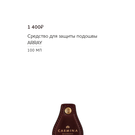
1 400
₽
Средство для защиты подошвы
ARRAY
100 МЛ
NEW
36 000
Портмо
UNI