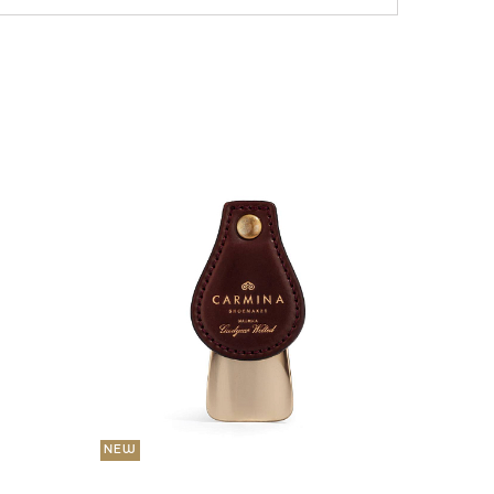
NEW
36 000
Портмо
UNI
NEW