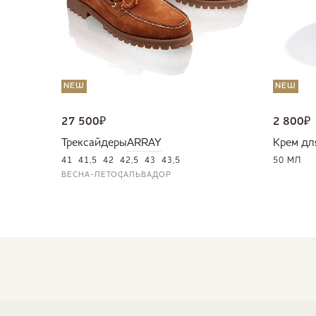
NEW
NEW
27 500
₽
2 800
₽
Трексайдеры
ARRAY
Крем дл
41
41,5
42
42,5
43
43,5
50 МЛ
ВЕСНА-ЛЕТО
САЛЬВАДОР