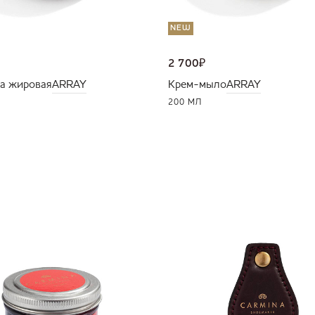
NEW
2 700
₽
а жировая
ARRAY
Крем-мыло
ARRAY
200 МЛ