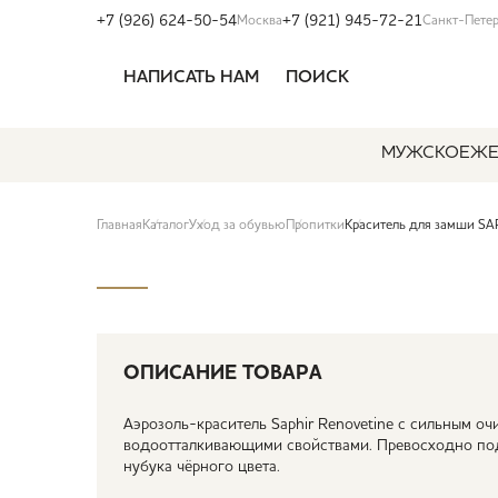
+7 (926) 624-50-54
+7 (921) 945-72-21
Москва
Санкт-Пете
НАПИСАТЬ НАМ
ПОИСК
МУЖСКОЕ
ЖЕ
Главная
Каталог
Уход за обувью
Пропитки
Краситель для замши SA
ОПИСАНИЕ ТОВАРА
Аэрозоль-краситель Saphir Renovetine с сильным 
водоотталкивающими свойствами. Превосходно под
нубука чёрного цвета.