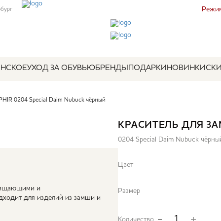
Режим
рбург
НСКОЕ
УХОД ЗА ОБУВЬЮ
БРЕНДЫ
ПОДАРКИ
НОВИНКИ
СК
PHIR 0204 Special Daim Nubuck чёрный
КРАСИТЕЛЬ ДЛЯ 
0204 Special Daim Nubuck чёрны
Цвет
очищающими и
Размер
ходит для изделий из замши и
Количество