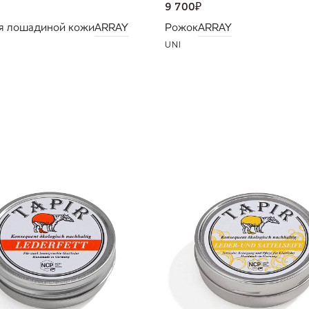
9 700
₽
я лошадиной кожи
ARRAY
Рожок
ARRAY
UNI