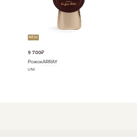
NEW
9 700
₽
Рожок
ARRAY
UNI