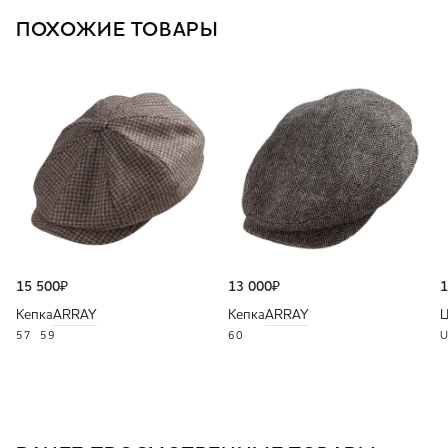
ПОХОЖИЕ ТОВАРЫ
15 500
₽
13 000
₽
1
Кепка
ARRAY
Кепка
ARRAY
57
59
60
U