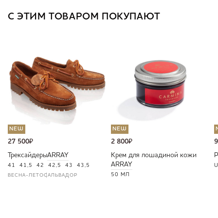
С ЭТИМ ТОВАРОМ ПОКУПАЮТ
NEW
NEW
27 500
₽
2 800
₽
9
Трексайдеры
ARRAY
Крем для лошадиной кожи
ARRAY
41
41,5
42
42,5
43
43,5
U
50 МЛ
ВЕСНА-ЛЕТО
САЛЬВАДОР