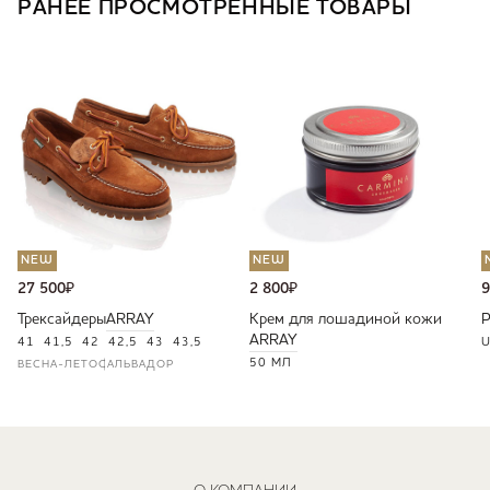
РАНЕЕ ПРОСМОТРЕННЫЕ ТОВАРЫ
NEW
NEW
27 500
₽
2 800
₽
9
Трексайдеры
ARRAY
Крем для лошадиной кожи
ARRAY
41
41,5
42
42,5
43
43,5
U
50 МЛ
ВЕСНА-ЛЕТО
САЛЬВАДОР