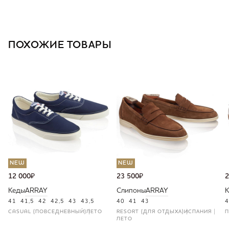
ПОХОЖИЕ ТОВАРЫ
NEW
NEW
12 000
₽
23 500
₽
2
Кеды
ARRAY
Слипоны
ARRAY
41
41,5
42
42,5
43
43,5
40
41
43
4
CASUAL (ПОВСЕДНЕВНЫЙ)
ЛЕТО
RESORT (ДЛЯ ОТДЫХА)
ИСПАНИЯ
П
ЛЕТО