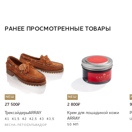
РАНЕЕ ПРОСМОТРЕННЫЕ ТОВАРЫ
NEW
NEW
27 500
₽
2 800
₽
9
Трексайдеры
ARRAY
Крем для лошадиной кожи
ARRAY
41
41,5
42
42,5
43
43,5
U
50 МЛ
ВЕСНА-ЛЕТО
САЛЬВАДОР