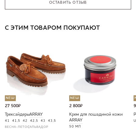
ОСТАВИТЬ ОТЗЫВ
С ЭТИМ ТОВАРОМ ПОКУПАЮТ
NEW
NEW
27 500
₽
2 800
₽
9
Трексайдеры
ARRAY
Крем для лошадиной кожи
ARRAY
41
41,5
42
42,5
43
43,5
U
50 МЛ
ВЕСНА-ЛЕТО
САЛЬВАДОР