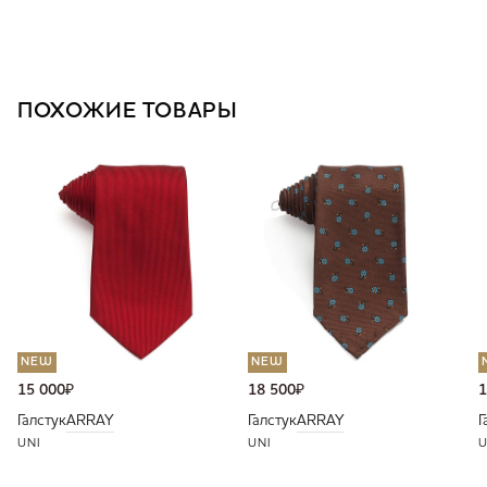
ПОХОЖИЕ ТОВАРЫ
NEW
NEW
15 000
₽
18 500
₽
1
Галстук
ARRAY
Галстук
ARRAY
Г
UNI
UNI
U