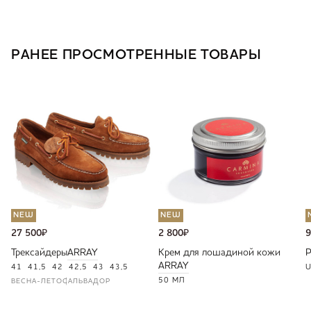
РАНЕЕ ПРОСМОТРЕННЫЕ ТОВАРЫ
NEW
NEW
27 500
₽
2 800
₽
9
Трексайдеры
ARRAY
Крем для лошадиной кожи
ARRAY
41
41,5
42
42,5
43
43,5
U
50 МЛ
ВЕСНА-ЛЕТО
САЛЬВАДОР