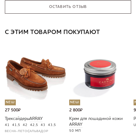
ОСТАВИТЬ ОТЗЫВ
С ЭТИМ ТОВАРОМ ПОКУПАЮТ
NEW
NEW
27 500
₽
2 800
₽
9
Трексайдеры
ARRAY
Крем для лошадиной кожи
ARRAY
41
41,5
42
42,5
43
43,5
U
50 МЛ
ВЕСНА-ЛЕТО
САЛЬВАДОР