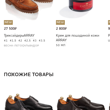
NEW
NEW
27 500
₽
2 800
₽
9
Трексайдеры
ARRAY
Крем для лошадиной кожи
ARRAY
41
41,5
42
42,5
43
43,5
U
50 МЛ
ВЕСНА-ЛЕТО
САЛЬВАДОР
ПОХОЖИЕ ТОВАРЫ