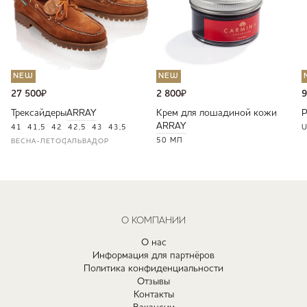
NEW
NEW
27 500
₽
2 800
₽
9
Трексайдеры
ARRAY
Крем для лошадиной кожи
ARRAY
41
41,5
42
42,5
43
43,5
U
50 МЛ
ВЕСНА-ЛЕТО
САЛЬВАДОР
О КОМПАНИИ
О нас
Информация для партнёров
Политика конфиденциальности
Отзывы
Контакты