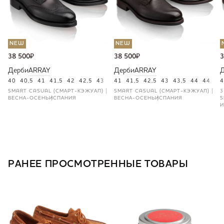
NEW
NEW
38 500
₽
38 500
₽
3
Дерби
ARRAY
Дерби
ARRAY
40
40,5
41
41,5
42
42,5
43
43,5
41
44
41,5
44,5
42,5
46
43
43,5
44
44,5
4
4
SMART CASUAL (СМАРТ-КЭЖУАЛ)
SMART CASUAL (СМАРТ-КЭЖУАЛ)
3
ВЕСНА-ОСЕНЬ
ИСПАНИЯ
ВЕСНА-ОСЕНЬ
ИСПАНИЯ
S
И
РАНЕЕ ПРОСМОТРЕННЫЕ ТОВАРЫ