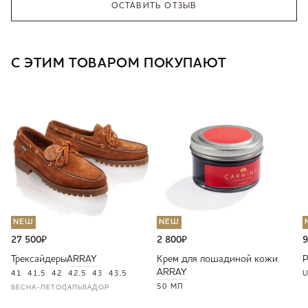
ОСТАВИТЬ ОТЗЫВ
С ЭТИМ ТОВАРОМ ПОКУПАЮТ
NEW
NEW
27 500
₽
2 800
₽
9
Трексайдеры
ARRAY
Крем для лошадиной кожи
ARRAY
41
41,5
42
42,5
43
43,5
U
50 МЛ
ВЕСНА-ЛЕТО
САЛЬВАДОР