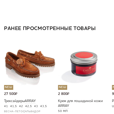
РАНЕЕ ПРОСМОТРЕННЫЕ ТОВАРЫ
NEW
NEW
27 500
₽
2 800
₽
9
Трексайдеры
ARRAY
Крем для лошадиной кожи
ARRAY
41
41,5
42
42,5
43
43,5
U
50 МЛ
ВЕСНА-ЛЕТО
САЛЬВАДОР