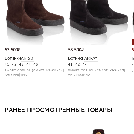
53 500
₽
53 500
₽
5
Ботинки
ARRAY
Ботинки
ARRAY
Б
41
42
43
44
46
41
42
44
4
SMART CASUAL (СМАРТ-КЭЖУАЛ)
SMART CASUAL (СМАРТ-КЭЖУАЛ)
B
АНГЛИЯ
ЗИМА
АНГЛИЯ
ЗИМА
РАНЕЕ ПРОСМОТРЕННЫЕ ТОВАРЫ