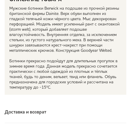
Мужские ботинки Berwick на подошве из прочной резины
британской фирмы Dainite. Верх обуви выполнен из
гладкой телячьей кожи чёрного цвета. Мыс декорирован
перфорацией. Модель имеет усиленный рант с окантовкой
(storm welt), который добавляет подошве
влагоустойчивость. Внутренняя отделка, за исключением
стельки, из густого натурального меха. В верхней части
шнурки завязываются крест-накрест при помощи
металлических крючков. Конструкция Goodyear Welted.
Ботинки прекрасно подойдут для длительных прогулок в
зимнее время года. Данная модель прекрасно сочетается
практически с любой одеждой из плотных и тёплых
тканей, будь то деним, вельвет, твид или фланель. Обувь
предназначена для городских условий и рассчитана на
температуру до -15ºС.
Доставка и возврат