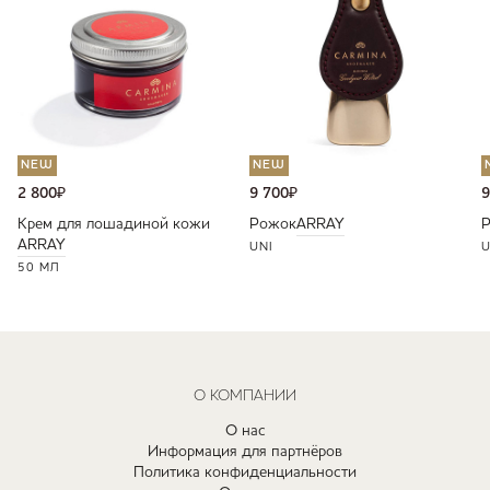
NEW
NEW
2 800
₽
9 700
₽
9
Крем для лошадиной кожи
Рожок
ARRAY
ARRAY
UNI
U
50 МЛ
О КОМПАНИИ
О нас
Информация для партнёров
Политика конфиденциальности