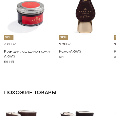
NEW
NEW
2 800
₽
9 700
₽
9
Крем для лошадиной кожи
Рожок
ARRAY
ARRAY
UNI
U
50 МЛ
ПОХОЖИЕ ТОВАРЫ