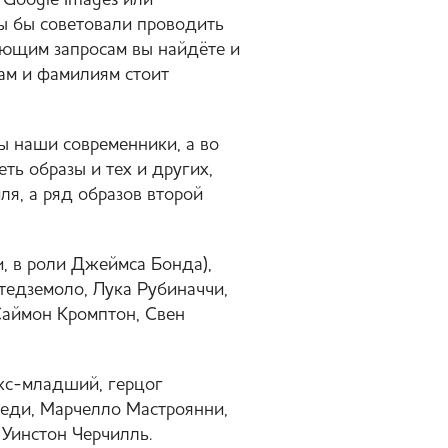
 Google Images или
 Мы бы советовали проводить
ующим запросам вы найдёте и
нам и фамилиям стоит
ы наши современники, а во
ть образы и тех и других,
я, а ряд образов второй
и, в роли Джеймса Бонда),
едземоло, Лука Рубиначчи,
Саймон Кромптон, Свен
кс-младший, герцог
неди, Марчелло Мастроянни,
 Уинстон Черчилль.