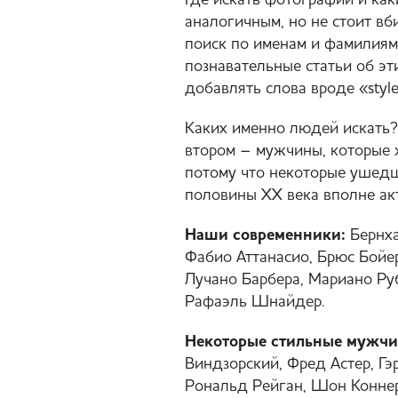
Где искать фотографии и ка
аналогичным, но не стоит вб
поиск по именам и фамилиям
познавательные статьи об эт
добавлять слова вроде «style»
Каких именно людей искать?
втором – мужчины, которые ж
потому что некоторые ушедш
половины XX века вполне а
Наши современники:
Бернха
Фабио Аттанасио, Брюс Бойе
Лучано Барбера, Мариано Ру
Рафаэль Шнайдер.
Некоторые стильные мужчи
Виндзорский, Фред Астер, Г
Рональд Рейган, Шон Коннери