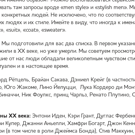
ким именно образом? Можно воспользоваться сервисом
ивать там запросы вроде «men style» и «stylish men».
 конкретных людей. Не исключено, что по соответств
их людях и их стиле. Имейте в виду, что иногда к име
, «suit», «coat», «sweater».
 Мы подготовили для вас два списка. В первом указан
или в XX веке, но уже умерли. Мы советуем просмотре
ие от нас люди обладали великолепным чувством стил
ктуален и в настоящее время.
рд Рётцель, Брайан Сакава, Дэниел Крейг (в частност
р, Юго Жакоме, Лино Йелуцци, Лука Кордеро ди Монт
биначчи, Ник Фоулкс, принц Чарльз, Ренато Плутино, 
ны XX века:
Энтони Иден, Кэри Грант, Дуглас Фербен
эри Купер, Джанни Аньелли, Хамфри Богарт, Джон Кен
 (в том числе в роли Джеймса Бонда), Стив Маккуин,