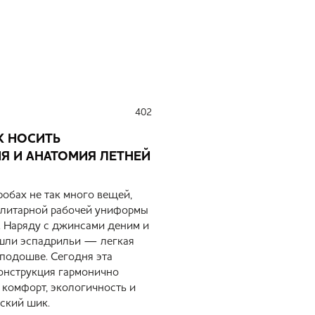
402
13 июля 2026
К НОСИТЬ
БЕЛЬГИЙСКИЕ ЛОФ
Я И АНАТОМИЯ ЛЕТНЕЙ
ЛЕТНЯЯ ОБУВЬ
Рассказываем о том, как
лоферы; разбираем прав
обах не так много вещей,
другими вещами.
илитарной рабочей униформы
. Наряду с джинсами деним и
ошли эспадрильи — легкая
 подошве. Сегодня эта
конструкция гармонично
 комфорт, экологичность и
ский шик.