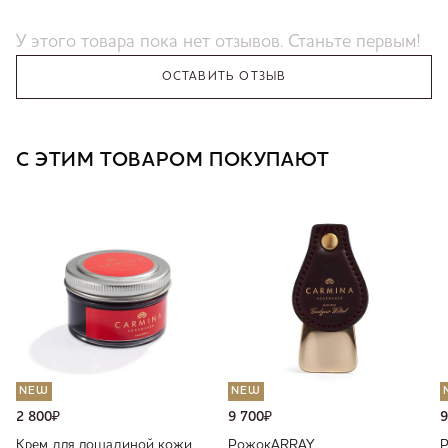
У этого товара пока нет отзывов. Станьте первым!
ОСТАВИТЬ ОТЗЫВ
С ЭТИМ ТОВАРОМ ПОКУПАЮТ
NEW
NEW
2 800
₽
9 700
₽
9
Крем для лошадиной кожи
Рожок
ARRAY