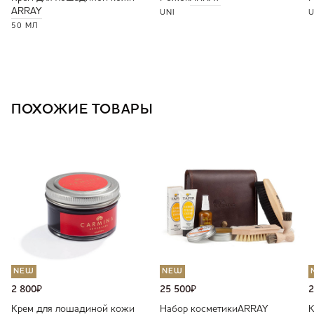
ARRAY
UNI
U
50 МЛ
ПОХОЖИЕ ТОВАРЫ
NEW
NEW
2 800
₽
25 500
₽
2
Крем для лошадиной кожи
Набор косметики
ARRAY
К