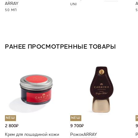
ARRAY
UNI
50 МЛ
5
РАНЕЕ ПРОСМОТРЕННЫЕ ТОВАРЫ
NEW
NEW
2 800
₽
9 700
₽
9
Крем для лошадиной кожи
Рожок
ARRAY