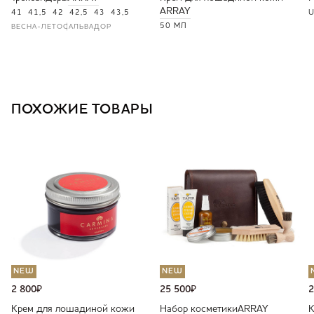
ARRAY
41
41,5
42
42,5
43
43,5
U
50 МЛ
ВЕСНА-ЛЕТО
САЛЬВАДОР
ПОХОЖИЕ ТОВАРЫ
NEW
NEW
2 800
₽
25 500
₽
2
Крем для лошадиной кожи
Набор косметики
ARRAY
К