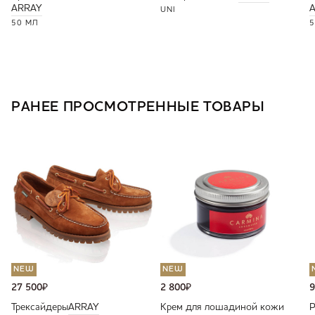
ARRAY
UNI
50 МЛ
5
РАНЕЕ ПРОСМОТРЕННЫЕ ТОВАРЫ
NEW
NEW
27 500
₽
2 800
₽
9
Трексайдеры
ARRAY
Крем для лошадиной кожи