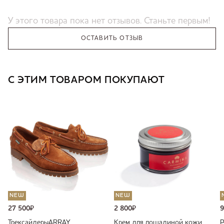
У этого товара пока нет отзывов. Станьте первым!
ОСТАВИТЬ ОТЗЫВ
С ЭТИМ ТОВАРОМ ПОКУПАЮТ
NEW
NEW
27 500
₽
2 800
₽
9
Трексайдеры
ARRAY
Крем для лошадиной кожи