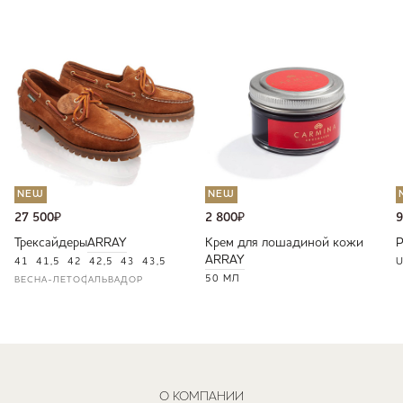
NEW
NEW
27 500
₽
2 800
₽
9
Трексайдеры
ARRAY
Крем для лошадиной кожи
ARRAY
41
41,5
42
42,5
43
43,5
U
50 МЛ
ВЕСНА-ЛЕТО
САЛЬВАДОР
О КОМПАНИИ