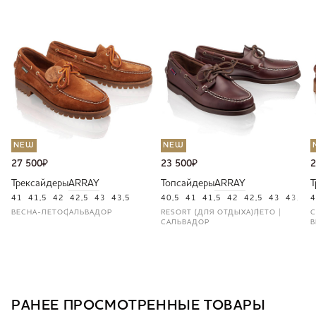
NEW
NEW
27 500
₽
23 500
₽
2
Трексайдеры
ARRAY
Топсайдеры
ARRAY
Т
41
41,5
42
42,5
43
43,5
40,5
41
41,5
42
42,5
43
43,5
4
4
ВЕСНА-ЛЕТО
САЛЬВАДОР
RESORT (ДЛЯ ОТДЫХА)
ЛЕТО
C
САЛЬВАДОР
В
РАНЕЕ ПРОСМОТРЕННЫЕ ТОВАРЫ