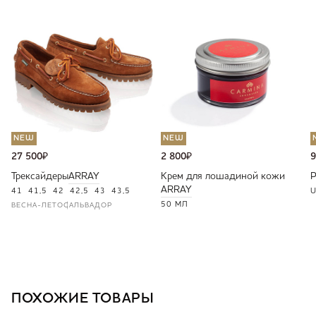
NEW
NEW
27 500
₽
2 800
₽
9
Трексайдеры
ARRAY
Крем для лошадиной кожи
ARRAY
41
41,5
42
42,5
43
43,5
U
50 МЛ
ВЕСНА-ЛЕТО
САЛЬВАДОР
ПОХОЖИЕ ТОВАРЫ