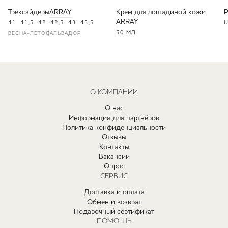
Трексайдеры
ARRAY
Крем для лошадиной кожи
ARRAY
41
41,5
42
42,5
43
43,5
U
50 МЛ
ВЕСНА-ЛЕТО
САЛЬВАДОР
О КОМПАНИИ
О нас
Информация для партнёров
Политика конфиденциальности
Отзывы
Контакты
Вакансии
Опрос
СЕРВИС
Доставка и оплата
Обмен и возврат
Подарочный сертификат
ПОМОЩЬ