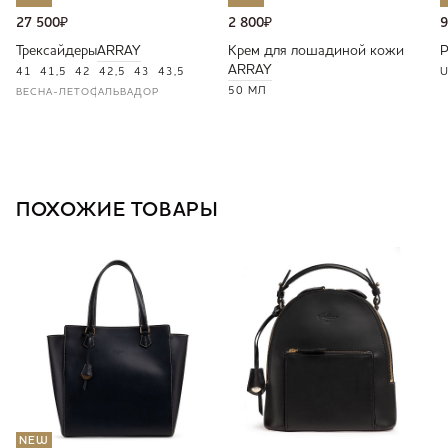
27 500
₽
2 800
₽
9
Трексайдеры
ARRAY
Крем для лошадиной кожи
ARRAY
41
41,5
42
42,5
43
43,5
U
50 МЛ
ВЕСНА-ЛЕТО
САЛЬВАДОР
ПОХОЖИЕ ТОВАРЫ
NEW