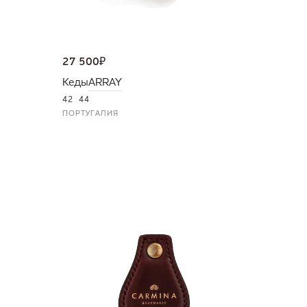
27 500
₽
Кеды
ARRAY
42
44
ПОРТУГАЛИЯ
NEW
36 000
Портмо
UNI