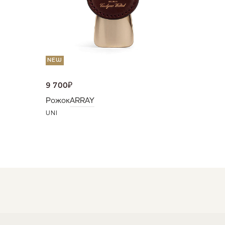
NEW
9 700
₽
Рожок
ARRAY
UNI