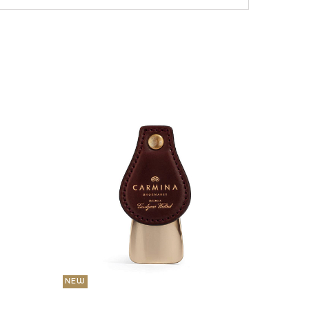
NEW
36 000
Портмо
UNI
NEW