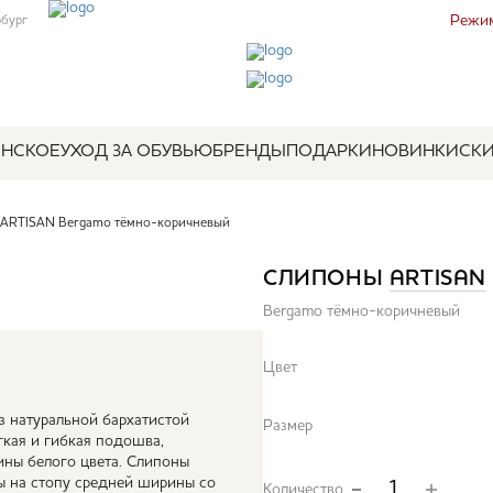
Режим
рбург
НСКОЕ
УХОД ЗА ОБУВЬЮ
БРЕНДЫ
ПОДАРКИ
НОВИНКИ
СК
ARTISAN Bergamo тёмно-коричневый
СЛИПОНЫ
ARTISAN
Bergamo тёмно-коричневый
Цвет
из натуральной бархатистой
Размер
гкая и гибкая подошва,
зины белого цвета. Слипоны
ы на стопу средней ширины со
Количество