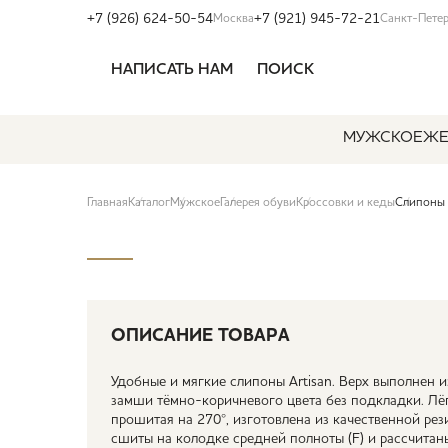
+7 (926) 624-50-54
+7 (921) 945-72-21
Москва
Санкт-Пете
НАПИСАТЬ НАМ
ПОИСК
МУЖСКОЕ
ЖЕ
Главная
Каталог
Мужское
Галерея обуви
Кроссовки и кеды
Слипоны 
ОПИСАНИЕ ТОВАРА
Удобные и мягкие слипоны Artisan. Верх выполнен 
замши тёмно-коричневого цвета без подкладки. Лё
прошитая на 270°, изготовлена из качественной ре
сшиты на колодке средней полноты (F) и рассчитан