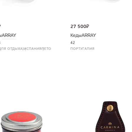
₽
27 500
₽
ы
ARRAY
Кеды
ARRAY
3
42
ДЛЯ ОТДЫХА)
ИСПАНИЯ
ЛЕТО
ПОРТУГАЛИЯ