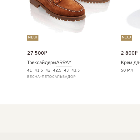
NEW
NEW
27 500
₽
2 800
₽
Трексайдеры
ARRAY
Крем дл
41
41,5
42
42,5
43
43,5
50 МЛ
ВЕСНА-ЛЕТО
САЛЬВАДОР