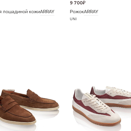
9 700
₽
я лошадиной кожи
ARRAY
Рожок
ARRAY
UNI